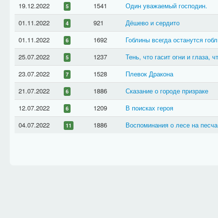
19.12.2022
1541
Один уважаемый господин.
5
Произведение рассказывает о Мастере
о Мастерах
01.11.2022
921
Дёшево и сердито
4
Произведение рассказывает об одном и
о монстрах
В произведении упоминаются новости и
01.11.2022
1692
Гоблины всегда останутся гобл
о новостях
6
В произведении упоминаются спутники 
о спутниках
25.07.2022
1237
Тень, что гасит огни и глаза, ч
5
Произведение ссылается на другое про
о фольклоре
23.07.2022
1528
Плевок Дракона
7
В произведении упоминаются Хранител
о Хранителях
21.07.2022
1886
Сказание о городе призраке
Произведения, которые (или часть котор
6
поэзия
Произведения, ставшие победителями к
призёр конкурса
12.07.2022
1209
В поисках героя
6
Произведения, созданные игроками и н
расширенная вселенная
04.07.2022
1886
Воспоминания о лесе на песча
11
Произведения, которые разрушают «четв
четвёртая стена
посвящены не событиям в художественн
новостям и так далее.