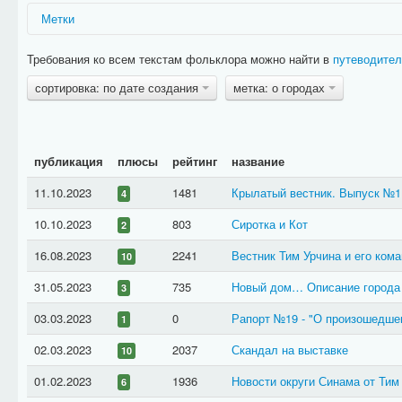
Метки
Для удобства произведения фольклора снабжены метками. Они уп
Требования ко всем текстам фольклора можно найти в
путеводител
По-умолчанию, все произведения создаются с одной меткой
байк
выставляются автоматически. Прочие метки устанавливаются ад
сортировка: по дате создания
метка: о городах
изменение меток необходимо оставлять в
специальной теме на ф
метка
описание
Произведения, имеющие противоречия с 
байка
публикация
плюсы
рейтинг
название
правдивые (например, как бахвальство 
Произведения непосредственно о ситуа
11.10.2023
1481
Крылатый вестник. Выпуск №1
вселенная игры
4
Произведение является выпуском газеты
газета
10.10.2023
803
Сиротка и Кот
2
Описание мира игры и прочие произвед
канон
16.08.2023
2241
мира игры.
Вестник Тим Урчина и его кома
10
Произведение упоминает один из артеф
об артефактах
31.05.2023
735
Новый дом… Описание города 
3
Произведение рассказывает об эмиссар
об эмиссарах
03.03.2023
0
Рапорт №19 - "О произошедше
1
Произведение описывает похождение ко
о героях
02.03.2023
2037
Скандал на выставке
10
В произведении упоминаются гильдии
о гильдиях
Произведение посвящено одному из го
о городах
01.02.2023
1936
Новости округи Синама от Тим 
6
Произведение касается записи в Книге 
о Книге Судеб