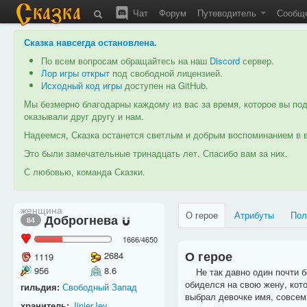
Чат
Форум
Путеводитель
Сообщ
Сказка навсегда остановлена
.
По всем вопросам обращайтесь на наш
Discord
сервер.
Лор игры открыт
под свободной лицензией.
Исходный код игры
доступен на GitHub.
Мы безмерно благодарны каждому из вас за время, которое вы под
оказывали друг другу и нам.
Надеемся, Сказка останется светлым и добрым воспоминанием в в
Это были замечательные тринадцать лет. Спасибо вам за них.
С любовью, команда Сказки.
женщина
О герое
Атрибуты
Пол
Доброгнева
84
1666
/
4650
О герое
2684
1119
956
8.6
Не так давно один почти бе
обиделся на свою жену, кото
гильдия:
Свободный Запад
выбрал девочке имя, совсем
хранитель:
JinjerJey