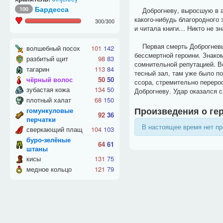
Бардесса
100
Доброгневу, выросшую в ар
какого-нибудь благородного
300
/
300
и читала книги… Никто не зн
Первая смерть Доброгневы б
волшебный посох
101
142
бессмертной героини. Знаком
разбитый щит
98
83
сомнительной репутацией. В
тагарин
113
84
тесный зал, там уже было по
чёрный волос
50
50
ссора, стремительно переро
зубастая кожа
134
50
Доброгневу. Удар оказался 
плотный халат
68
150
Произведения о ге
гомункуловые
92
36
перчатки
В настоящее время нет пр
сверкающий плащ
104
103
буро-зелёные
64
61
штаны
кисы
131
75
медное кольцо
121
79