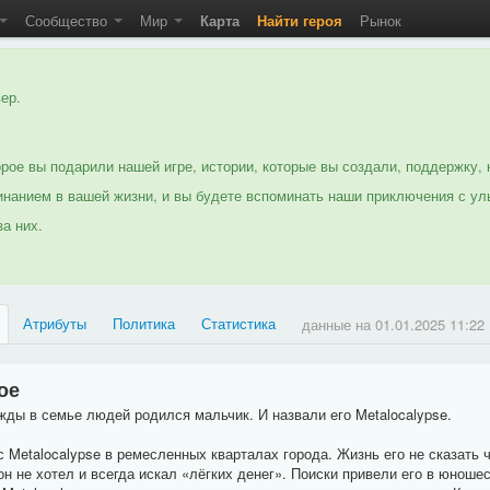
Сообщество
Мир
Карта
Найти героя
Рынок
ер.
рое вы подарили нашей игре, истории, которые вы создали, поддержку, 
нанием в вашей жизни, и вы будете вспоминать наши приключения с ул
а них.
Атрибуты
Политика
Статистика
данные на
01.01.2025 11:22
ое
 в семье людей родился мальчик. И назвали его Metalocalypse.
etalocalypse в ремесленных кварталах города. Жизнь его не сказать ч
 он не хотел и всегда искал «лёгких денег». Поиски привели его в юно