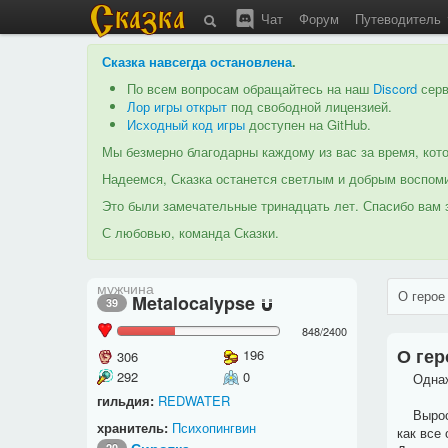
Чат
Форум
Путеводитель
Сказка навсегда остановлена
.
По всем вопросам обращайтесь на наш
Discord
серв
Лор игры открыт
под свободной лицензией.
Исходный код игры
доступен на GitHub.
Мы безмерно благодарны каждому из вас за время, кото
Надеемся, Сказка останется светлым и добрым воспоми
Это были замечательные тринадцать лет. Спасибо вам з
С любовью, команда Сказки.
мужчина
О герое
Metalocalypse
39
848
/
2400
О гер
196
306
292
0
Однажды
гильдия:
REDWATER
Вырос M
хранитель:
Психопингвин
как все
20