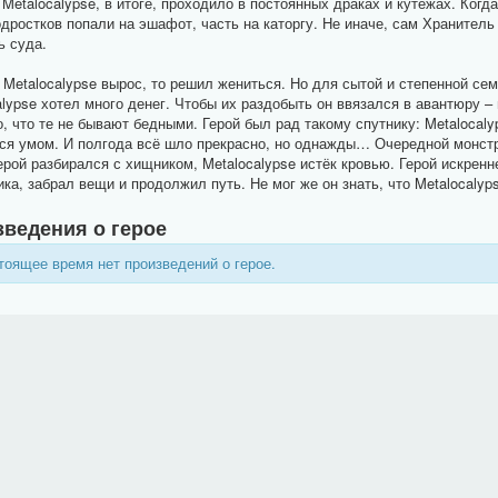
 Metalocalypse, в итоге, проходило в постоянных драках и кутежах. Когд
одростков попали на эшафот, часть на каторгу. Не иначе, сам Хранитель
ь суда.
etalocalypse вырос, то решил жениться. Но для сытой и степенной сем
alypse хотел много денег. Чтобы их раздобыть он ввязался в авантюру –
о, что те не бывают бедными. Герой был рад такому спутнику: Metalocal
ся умом. И полгода всё шло прекрасно, но однажды… Очередной монстр
герой разбирался с хищником, Metalocalypse истёк кровью. Герой искрен
ка, забрал вещи и продолжил путь. Не мог же он знать, что Metalocalyp
ведения о герое
тоящее время нет произведений о герое.