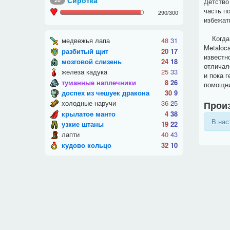
Сиротка
Детство
часть п
290
/
300
избежат
Когда M
медвежья лапа
48
31
Metaloc
разбитый щит
20
17
известн
мозговой слизень
24
18
отличал
железа кадука
25
33
и пока 
туманные наплечники
8
26
помощни
доспех из чешуек дракона
30
9
холодные наручи
36
25
Произ
крылатое манто
4
38
В нас
узкие штаны
19
22
лапти
40
43
кудово кольцо
32
10