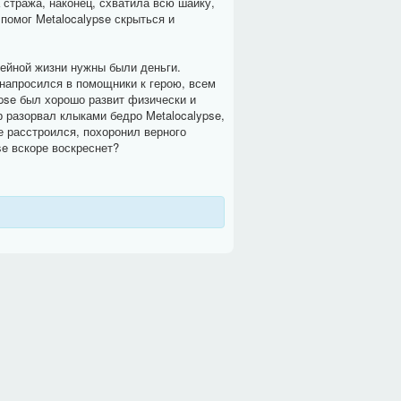
а стража, наконец, схватила всю шайку,
 помог Metalocalypse скрыться и
ейной жизни нужны были деньги.
 напросился в помощники к герою, всем
ypse был хорошо развит физически и
 разорвал клыками бедро Metalocalypse,
не расстроился, похоронил верного
se вскоре воскреснет?