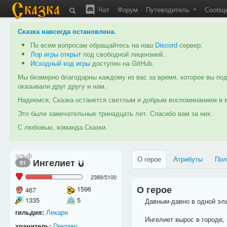
Чат
Форум
Путеводитель
Сообщ
Сказка навсегда остановлена
.
По всем вопросам обращайтесь на наш
Discord
сервер.
Лор игры открыт
под свободной лицензией.
Исходный код игры
доступен на GitHub.
Мы безмерно благодарны каждому из вас за время, которое вы под
оказывали друг другу и нам.
Надеемся, Сказка останется светлым и добрым воспоминанием в в
Это были замечательные тринадцать лет. Спасибо вам за них.
С любовью, команда Сказки.
эльф
О герое
Атрибуты
Пол
Ингелиет
91
2389
/
5100
О герое
1596
467
1335
5
Давным-давно в одной эльф
гильдия:
Лекари
Ингелиет вырос в городе, н
хранитель:
Dregaen