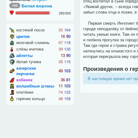
отец воспитал в сыне порядо
Белая ворона
100
«Уважай других, – всегда го
забыл слова отца и позже, в
293
/
300
Первая смерть Ингелиет бы
городе неподалёку от библио
костяной посох
33
164
читать умные книги. Там он
цветик
16
90
и любила прогулки за город
мозговой слизень
67
118
Там где герои и стража регу
слёзы ичетика
39
135
наткнулись на клыкастого и 
айлетты
13
90
которая перегрызла ему горл
белая туника
35
115
Произведения о ге
кагирские
49
103
перчатки
В настоящее время нет пр
кобеняк
36
81
волшебные штаны
11
103
плетёнки
74
132
горячее кольцо
48
158