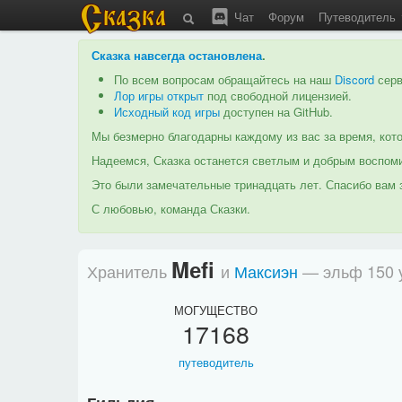
Чат
Форум
Путеводитель
Сказка навсегда остановлена
.
По всем вопросам обращайтесь на наш
Discord
серв
Лор игры открыт
под свободной лицензией.
Исходный код игры
доступен на GitHub.
Мы безмерно благодарны каждому из вас за время, кото
Надеемся, Сказка останется светлым и добрым воспоми
Это были замечательные тринадцать лет. Спасибо вам з
С любовью, команда Сказки.
Mеfi
Хранитель
и
Максиэн
— эльф 150 
МОГУЩЕСТВО
17168
путеводитель