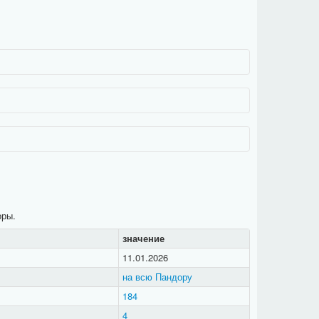
нд-Куил, —
Круг Жизни
. Продолжил
Поборотим
, ныне
Лар'дин
).
хматном заговоре
. Хотя роллплейно она продолжала
вника
Argo
.
го Ворона
. Хронисты
Ist
проживают в регионе
Нелдэ-
оры.
значение
11.01.2026
на всю Пандору
184
4