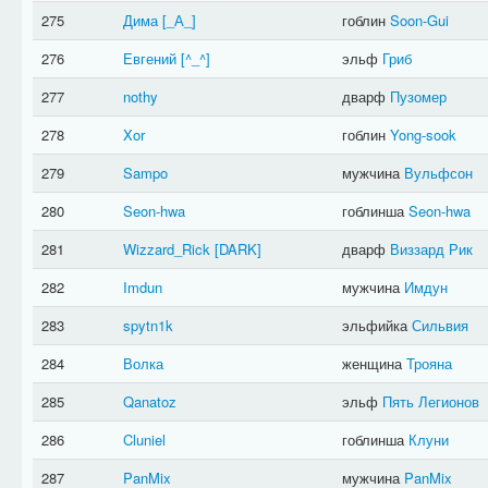
275
Дима
[_А_]
гоблин
Soon-Gui
276
Евгений
[^_^]
эльф
Гриб
277
nothy
дварф
Пузомер
278
Xor
гоблин
Yong-sook
279
Sampo
мужчина
Вульфсон
280
Seon-hwa
гоблинша
Seon-hwa
281
Wizzard_Rick
[DARK]
дварф
Виззард Рик
282
Imdun
мужчина
Имдун
283
spytn1k
эльфийка
Сильвия
284
Волка
женщина
Трояна
285
Qanatoz
эльф
Пять Легионов
286
Cluniel
гоблинша
Клуни
287
PanMix
мужчина
PanMix