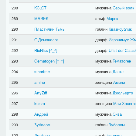
288
KCLOT
мужчина
Серый волк
289
MAREK
эльф
Марек
290
Пластилин Тьмы
гоблин
Квазибублик
291
С.Демонолог
дварф
Иеронимус Ж
292
RioNiss
[^_^]
дварф
Urist der Calas
293
Gematogen
[^_^]
мужчина
Гематоген
294
smartme
мужчина
Данте
295
amina
женщина
Амина
296
ArtyZiff
мужчина
Джольерто
297
kuzza
женщина
Маи Хасега
298
Андрей
мужчина
Сива
299
Зуболом
гоблин
Зуболом
300
Драйнра
эльф
Евгенир