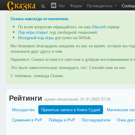
Чат
Форум
Путеводитель
Сообщ
Сказка навсегда остановлена
.
По всем вопросам обращайтесь на наш
Discord
сервер.
Лор игры открыт
под свободной лицензией.
Исходный код игры
доступен на GitHub.
Мы безмерно благодарны каждому из вас за время, которое вы под
оказывали друг другу и нам.
Надеемся, Сказка останется светлым и добрым воспоминанием в в
Это были замечательные тринадцать лет. Спасибо вам за них.
С любовью, команда Сказки.
Рейтинги
время обновления:
01.01.2025 07:00
Могущество
Принятые записи в Книге Судеб
Магическая сил
Сражения в PvP
Победы в PvP
Последователи
Очки дос