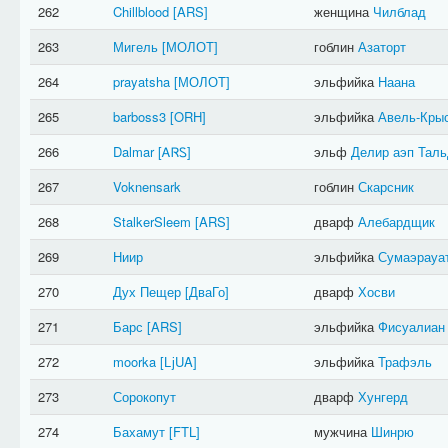
262
Chillblood
[ARS]
женщина
Чилблад
263
Мигель
[МОЛОТ]
гоблин
Азаторт
264
prayatsha
[МОЛОТ]
эльфийка
Наана
265
barboss3
[ORH]
эльфийка
Авель-Кры
266
Dalmar
[ᎪᏒᏚ]
эльф
Делир аэп Таль
267
Voknensark
гоблин
Скарсник
268
StalkerSleem
[ARS]
дварф
Алебардщик
269
Ниир
эльфийка
Сумаэрауа
270
Дух Пещер
[ДваГо]
дварф
Хосви
271
Барс
[ARS]
эльфийка
Фисуалиан
272
moorka
[ǈUA]
эльфийка
Трафэль
273
Сорокопут
дварф
Хунгерд
274
Бахамут
[FTL]
мужчина
Шинрю