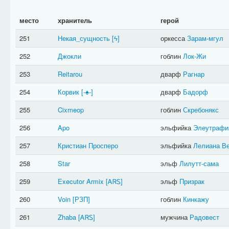
место
хранитель
герой
251
Некая_сущность
[​ϟ]
оркесса
Зарам-мгул
252
Джокли
гоблин
Лок-Жи
253
Reitarou
дварф
Рагнар
254
Корвик
[-♠-]
дварф
Бадорф
255
Cixmeop
гоблин
Скребонякс
256
Apo
эльфийка
Элеутрафи
257
Кристиан Просперо
эльфийка
Лелиана В
258
Star
эльф
Лилутт-сама
259
Executor Armix
[ᎪᏒᏚ]
эльф
Призрак
260
Voin
[РЗП]
гоблин
Кинкажу
261
Zhaba
[ᎪᏒᏚ]
мужчина
Радовест