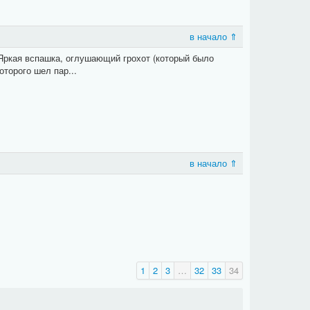
в начало ⇑
 Яркая вспашка, оглушающий грохот (который было
оторого шел пар...
в начало ⇑
1
2
3
…
32
33
34