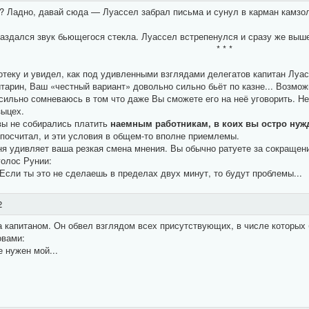
 Ладно, давай сюда — Луассел забрал письма и сунул в карман камзол
аздался звук бьющегося стекла. Луассел встрепенулся и сразу же выше
* * *
теку и увидел, как под удивленными взглядами делегатов капитан Луас
итарин, Ваш «честный вариант» довольно сильно бьёт по казне... Возмо
 сильно сомневаюсь в том что даже Вы сможете его на неё уговорить. Не 
зыцех.
вы не собирались платить
наемным работникам, в коих вы остро нуж
 посчитал, и эти условия в общем-то вполне приемлемы.
я удивляет ваша резкая смена мнения. Вы обычно ратуете за сокращение
голос Рунии:
сли ты это не сделаешь в пределах двух минут, то будут проблемы...
2
 капитаном. Он обвел взглядом всех присутствующих, в числе которых 
овами:
е нужен мой...