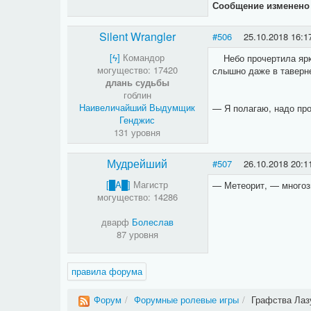
Сообщение изменен
Silent Wrangler
#506
25.10.2018 16:1
[​ϟ]
Командор
Небо прочертила яркая
могущество: 17420
слышно даже в таверне)
длань судьбы
гоблин
Наивеличайший Выдумщик
— Я полагаю, надо про
Генджис
131 уровня
Мудрейший
#507
26.10.2018 20:1
[█A█]
Магистр
— Метеорит, — многоз
могущество: 14286
дварф
Болеслав
87 уровня
правила форума
Форум
/
Форумные ролевые игры
/
Графства Лаз