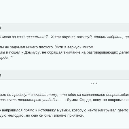
9
н меня за кого принимает?.. Хотя оружие, пожалуй, стоит забрать, п
ы не задумал ничего плохого. Учти я вернусь мигом.
аты и пошёл к Дэмиусу, не обращая внимание на разговаривающих делег
рде..."
3
* * *
ные не придадут значения тому, что один из назвавшихся сопровожда
 покинуть территорию усадьбы...
— Думал Фэрде, попутно направляяс
 направился прямо к источнику музыки, которую некто наигрывал где-то
щую мелодию, но сею он счёл вполне приятной.