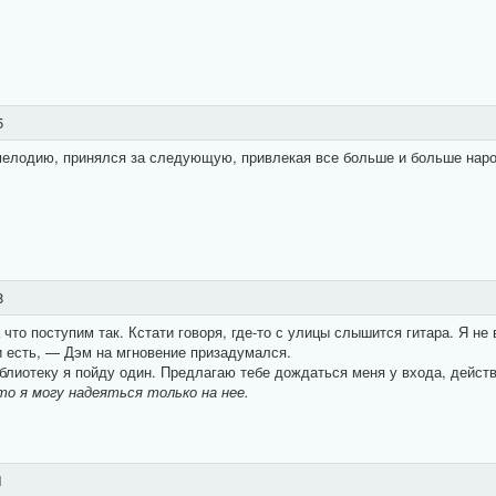
5
 мелодию, принялся за следующую, привлекая все больше и больше наро
8
то поступим так. Кстати говоря, где-то с улицы слышится гитара. Я не 
 и есть, — Дэм на мгновение призадумался.
блиотеку я пойду один. Предлагаю тебе дождаться меня у входа, действ
то я могу надеяться только на нее.
1