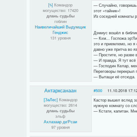
[​ϟ]
Командор
— Случайно, говоришь?
могущество: 17420
этот «тайник»!
длань судьбы
Из соседней комнаты р
гоблин
Наивеличайший Выдумщик
Генджис
Дэмиус вошёл в библио
131 уровня
— Кхм... Госпожа эр'Л
это и приемлемо, но я
давно уже притча во я
— Простите, но разве 
— И правда. Я тут всё
— Господин Келар, мен
Переговоры перекрыл 
— Вытащи её отсюда. Е
Антарксанаан
#500
11.10.2018 17:1
[ЗаЛес]
Командор
Кастор вышел вслед за
могущество: 2614
нужную комнату со сл
длань судьбы
— Кстати, капитан. Мн
эльф
Ахлазаар де'Рсаи
97 уровня