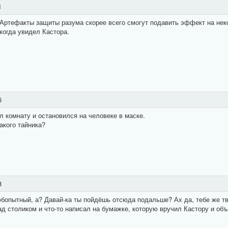
1
 Артефакты защиты разума скорее всего смогут подавить эффект на неко
когда увидел Кастора.
6
 комнату и остановился на человеке в маске.
акого тайника?
8
юбопытный, а? Давай-ка ты пойдёшь отсюда подальше? Ах да, тебе же тв
д столиком и что-то написал на бумажке, которую вручил Кастору и объ