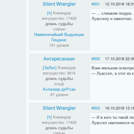
Silent Wrangler
#501
12.10.2018 18:3
[​ϟ]
Командор
— ... слишком поздно.
могущество: 17420
Луасселу и замолчал, 
длань судьбы
гоблин
Наивеличайший Выдумщик
Генджис
131 уровня
Антарксанаан
#502
17.10.2018 22:3
[ЗаЛес]
Командор
Воин мельком осмотрел
могущество: 2614
— Луассел, а этот из к
длань судьбы
эльф
Ахлазаар де'Рсаи
97 уровня
Silent Wrangler
#503
19.10.2018 13:1
[​ϟ]
Командор
— И в кого ты такой л
могущество: 17420
Луассел наклонился на
длань судьбы
гоблин