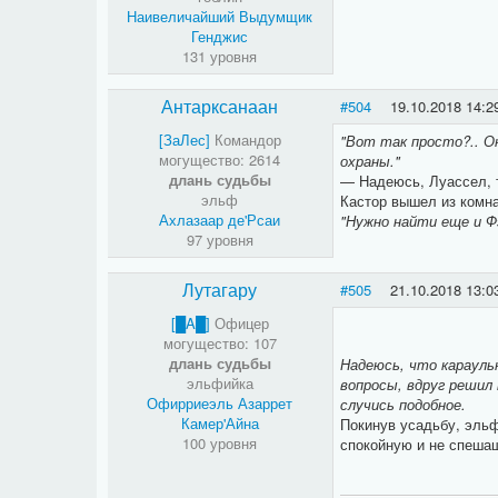
Наивеличайший Выдумщик
Генджис
131 уровня
Антарксанаан
#504
19.10.2018 14:2
[ЗаЛес]
Командор
"Вот так просто?.. О
могущество: 2614
охраны."
длань судьбы
— Надеюсь, Луассел, т
эльф
Кастор вышел из комн
Ахлазаар де'Рсаи
"Нужно найти еще и Фэ
97 уровня
Лутагару
#505
21.10.2018 13:0
[█A█]
Офицер
могущество: 107
длань судьбы
Надеюсь, что карауль
эльфийка
вопросы, вдруг решил
Офирриеэль Азаррет
случись подобное.
Камер'Айна
Покинув усадьбу, эльф
100 уровня
спокойную и не спеша