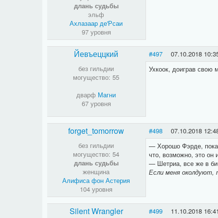
длань судьбы
эльф
Ахлазаар де'Рсаи
97 уровня
Йевъеццкий
#497
07.10.2018 10:3
без гильдии
Ухкоок, доиграв свою
могущество: 55
дварф
Магни
67 уровня
forget_tomorrow
#498
07.10.2018 12:4
без гильдии
— Хорошо Фэрде, пока ч
могущество: 54
что, возможно, это он
длань судьбы
— Шетриа, все же в би
женщина
Если меня околдуют, 
Алифиса фон Астерия
104 уровня
Silent Wrangler
#499
11.10.2018 16:4