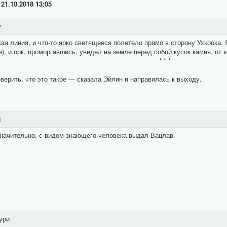
о
21.10.2018 13:05
7
 линия, и что-то ярко светящееся полетело прямо в сторону Ухкоока.
, и орк, проморгавшись, увидел на земле перед собой кусок камня, от к
* * *
верить, что это такое — сказала Эйлин и направилась к выходу.
1
начительно, с видом знающего человека выдал Вацлав.
ури