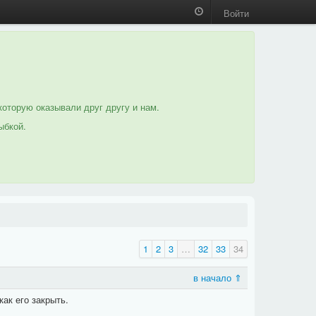
Войти
которую оказывали друг другу и нам.
ыбкой.
1
2
3
…
32
33
34
в начало ⇑
как его закрыть.