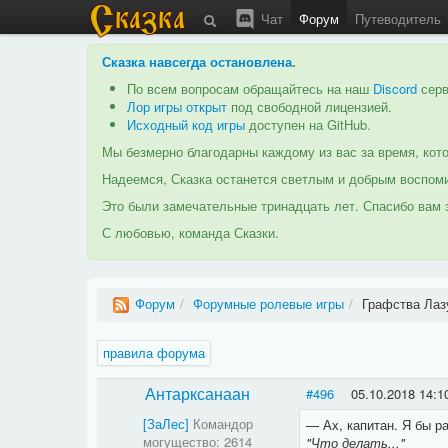
Чат
Форум
Путеводитель
Сказка навсегда остановлена
.
По всем вопросам обращайтесь на наш
Discord
серв
Лор игры открыт
под свободной лицензией.
Исходный код игры
доступен на GitHub.
Мы безмерно благодарны каждому из вас за время, кото
Надеемся, Сказка останется светлым и добрым воспоми
Это были замечательные тринадцать лет. Спасибо вам з
С любовью, команда Сказки.
Форум
/
Форумные ролевые игры
/
Графства Лаз
правила форума
Антарксанаан
#496
05.10.2018 14:1
[ЗаЛес]
Командор
— Ах, капитан. Я бы ра
могущество: 2614
"Что делать..."