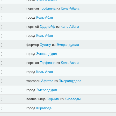
]
)
портная
Торфинна
из
Кель-Абана
]
)
город
Кель-Абан
]
)
портной
Оддлейф
из
Кель-Абана
]
)
город
Кель-Абан
]
)
фермер
Хулагу
из
Эмералд'дола
]
)
город
Эмералд'дол
]
)
портная
Торфинна
из
Кель-Абана
]
)
город
Кель-Абан
]
)
торговец
Афитас
из
Эмералд'дола
]
)
город
Эмералд'дол
]
)
волшебница
Оуримм
из
Киралоды
]
)
город
Киралода