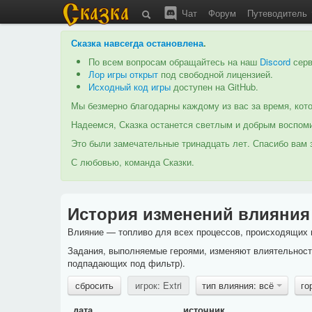
Чат
Форум
Путеводитель
Сказка навсегда остановлена
.
По всем вопросам обращайтесь на наш
Discord
серв
Лор игры открыт
под свободной лицензией.
Исходный код игры
доступен на GitHub.
Мы безмерно благодарны каждому из вас за время, кото
Надеемся, Сказка останется светлым и добрым воспоми
Это были замечательные тринадцать лет. Спасибо вам з
С любовью, команда Сказки.
История изменений влияния
Влияние — топливо для всех процессов, происходящих в
Задания, выполняемые героями, изменяют влиятельность
подпадающих под фильтр).
сбросить
игрок: Extri
тип влияния: всё
го
дата
источник