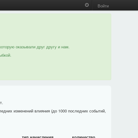
Войти
которую оказывали друг другу и нам.
ыбкой.
т.
ледних изменений влияния (до 1000 последних событий,
тип начисления
количество