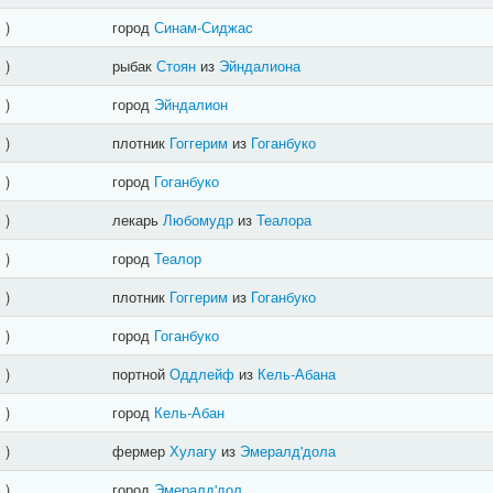
]
)
город
Синам-Сиджас
]
)
рыбак
Стоян
из
Эйндалиона
]
)
город
Эйндалион
]
)
плотник
Гоггерим
из
Гоганбуко
]
)
город
Гоганбуко
]
)
лекарь
Любомудр
из
Теалора
]
)
город
Теалор
]
)
плотник
Гоггерим
из
Гоганбуко
]
)
город
Гоганбуко
]
)
портной
Оддлейф
из
Кель-Абана
]
)
город
Кель-Абан
]
)
фермер
Хулагу
из
Эмералд'дола
]
)
город
Эмералд'дол