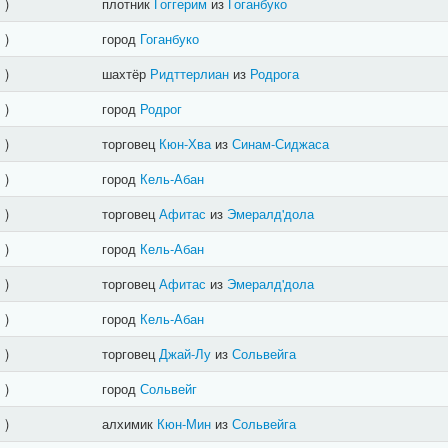
]
)
плотник
Гоггерим
из
Гоганбуко
]
)
город
Гоганбуко
]
)
шахтёр
Ридттерлиан
из
Родрога
]
)
город
Родрог
]
)
торговец
Кюн-Хва
из
Синам-Сиджаса
]
)
город
Кель-Абан
]
)
торговец
Афитас
из
Эмералд'дола
]
)
город
Кель-Абан
]
)
торговец
Афитас
из
Эмералд'дола
]
)
город
Кель-Абан
]
)
торговец
Джай-Лу
из
Сольвейга
]
)
город
Сольвейг
]
)
алхимик
Кюн-Мин
из
Сольвейга