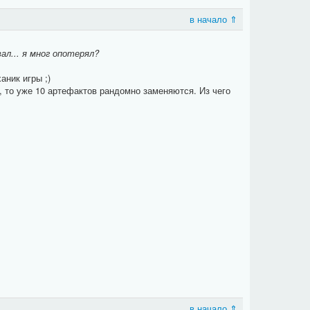
в начало ⇑
ал... я мног опотерял?
аник игры ;)
, то уже 10 артефактов рандомно заменяются. Из чего
в начало ⇑