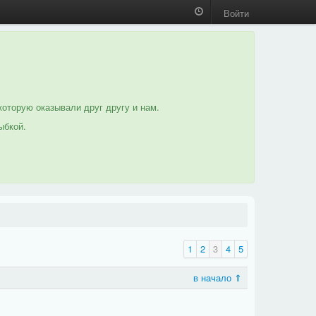
Войти
которую оказывали друг другу и нам.
ыбкой.
1
2
3
4
5
в начало ⇑