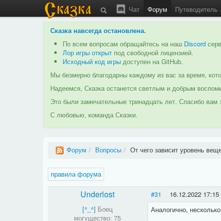
Чат
Форум
Путеводитель
Сказка навсегда остановлена
.
По всем вопросам обращайтесь на наш
Discord
серв
Лор игры открыт
под свободной лицензией.
Исходный код игры
доступен на GitHub.
Мы безмерно благодарны каждому из вас за время, кото
Надеемся, Сказка останется светлым и добрым воспоми
Это были замечательные тринадцать лет. Спасибо вам з
С любовью, команда Сказки.
Форум
/
Вопросы
/
От чего зависит уровень вещ
правила форума
Underlost
#31
16.12.2022 17:15
[^_^]
Боец
Аналогично, несколько
могущество: 75