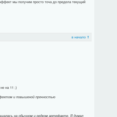
е эффект мы получим просто точа до предела текущий
в начало ⇑
е на 11 ;)
ффектом и повышеной прочностью
ишалась на обычном и редком артефакте. Я думал