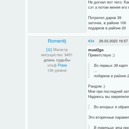
Не догнал вот чего. К
сэт а потом меняя его
Потратил даров 39
заточек, в районе 100
подарков в районе 20
Romentij
#34
29.03.2023 16:57
[⚖​]
Магистр
must2go
могущество: 9451
Приветствую ;)
длань судьбы
эльф
Рома
Во первых 39 карт 
136 уровня
...
подарков в районе 
Рандом ;)
Мне при последней зат
Надеюсь вы закрепили 
Во вторых я обрат
Это вторичные парамет
В третьих эта про