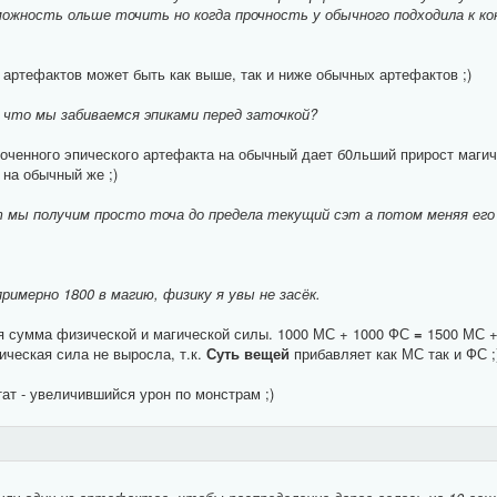
ожность ольше точить но когда прочность у обычного подходила к кон
 артефактов может быть как выше, так и ниже обычных артефактов ;)
 что мы забиваемся эпиками перед заточкой?
точенного эпического артефакта на обычный дает б0льший прирост маги
 на обычный же ;)
мы получим просто точа до предела текущий сэт а потом меняя его
примерно 1800 в магию, физику я увы не засёк.
ая сумма физической и магической силы. 1000 МС + 1000 ФС
=
1500 МС 
ическая сила не выросла, т.к.
Суть вещей
прибавляет как МС так и ФС ;
тат - увеличившийся урон по монстрам ;)