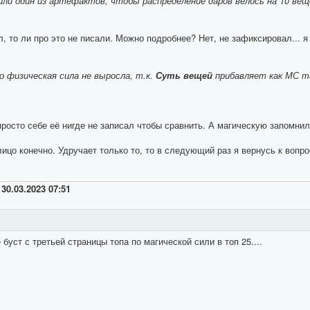
ли один из артефактов, чтобы распределение даров велось на 10 вещей
л, то ли про это не писали. Можно подробнее? Нет, не зафиксировал... 
о физическая сила не выросла, т.к.
Суть вещей
прибавляет как МС та
просто себе её нигде не записал чтобы сравнить. А магическую запомнил,
лицо конечно. Удручает только то, то в следующий раз я вернусь к вопро
о
30.03.2023 07:51
буст с третьей страницы топа по магической сили в топ 25....