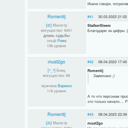
Иначе говоря, потрати
Romentij
#41
30.03.2023 21:02
[⚖​]
Магистр
StalkerSleem
могущество: 9451
Благодарю за цифры ;
длань судьбы
эльф
Рома
136 уровня
must2go
#42
08.04.2023 17:45
[^_^]
Боец
Romentij
могущество: 66
Заметано ;)
мужчина
Варикоз
116 уровня
А то что персонаж про
это только начало.... 
Romentij
#43
08.04.2023 23:39
[⚖​]
Магистр
must2go
могущество: 9451