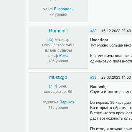
эльф
Енерадаль
77 уровня
Romentij
#32
16.12.2022 20:40
[⚖​]
Магистр
Underlost
могущество: 9451
Тут нужно больше инф
длань судьбы
эльф
Рома
Как минимум подарки и
136 уровня
одинаковую полезность,
must2go
#33
29.03.2023 14:53
[^_^]
Боец
Romentij
могущество: 66
Спустя столько времен
мужчина
Варикоз
Во первых 39 карт дар
116 уровня
Во вторых я обратил в
В третьих эта прочнос
даст возможность ольш
По итогу я вкачал прим