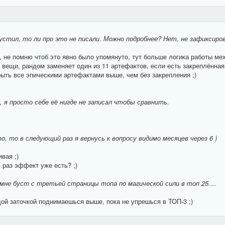
устил, то ли про это не писали. Можно подробнее? Нет, не зафиксиров
 не помню чтоб это явно было упомянуто, тут больше логика работы мех
 вещи, рандом заменяет один из 11 артефактов, если есть закреплённая
рыть все эпическими артефактами выше, чем без закрепления ;)
 я просто себе её нигде не записал чтобы сравнить.
, то в следующий раз я вернусь к вопросу видимо месяцев через 6 )
ивая ;)
 раз эффект уже есть? ;)
мне буст с третьей страницы топа по магической сили в топ 25....
дой заточкой поднимаешься выше, пока не упрешься в ТОП-3 ;)