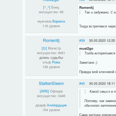
[^_^]
Боец
Romentij
могущество: 66
Так и задумано. С 
мужчина
Варикоз
116 уровня
Тогда встретимся через
Romentij
#39
30.03.2023 12:25
[⚖​]
Магистр
must2go
могущество: 9451
Тогда встретимся 
длань судьбы
эльф
Рома
Заметано ;)
136 уровня
Правда мой ключевой 
StalkerSleem
#40
30.03.2023 18:11
[ARS]
Офицер
Какой смысл в 
могущество: 3446
Потому, как замен
дварф
Алебардщик
обычного заточенн
104 уровня
Сама заточка эпически