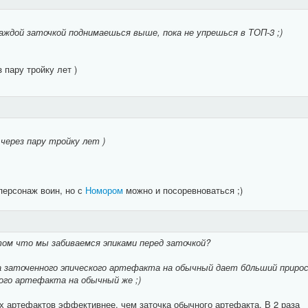
каждой заточкой поднимаешься выше, пока не упрешься в ТОП-3 ;)
 пару тройку лет )
через пару тройку лет )
персонаж воин, но с
Номором
можно и посоревноваться ;)
том что мы забиваемся эпиками перед заточкой?
а заточенного эпического артефакта на обычный дает б0льший прирос
ого артефакта на обычный же ;)
х артефактов эффективнее, чем заточка обычного артефакта. В 2 раза