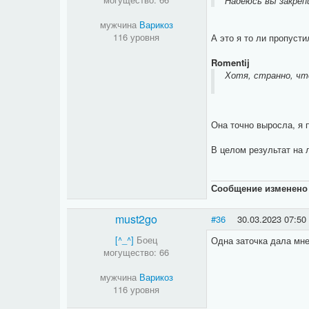
Надеюсь вы закрепи
мужчина
Варикоз
116 уровня
А это я то ли пропусти
Romentij
Хотя, странно, чт
Она точно выросла, я 
В целом результат на 
Сообщение изменен
must2go
#36
30.03.2023 07:50
[^_^]
Боец
Одна заточка дала мне 
могущество: 66
мужчина
Варикоз
116 уровня