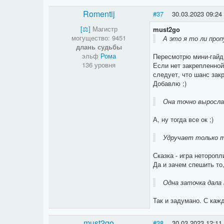
Romentij
#37
30.03.2023 09:24
[⚖​]
Магистр
must2go
могущество: 9451
А это я то ли проп
длань судьбы
эльф
Рома
Пересмотрю мини-гайд,
136 уровня
Если нет закрепленной
следует, что шанс зак
Добавлю ;)
Она точно выросла,
А, ну тогда все ок ;)
Удручает только то
Сказка - игра неторопл
Да и зачем спешить то,
Одна заточка дала 
Так и задумано. С каж
must2go
#38
30.03.2023 12:11