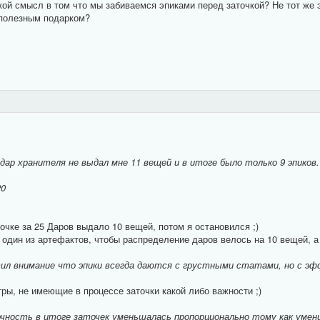
акой смысл в том что мы забиваемся эпиками перед заточкой? Не тот ж
 полезным подарком?
дар хранителя не выдал мне 11 вещей и в итоге было только 9 эпиков.
20
очке за 25 Даров выдало 10 вещей, потом я остановился ;)
один из артефактов, чтобы распределение даров велось на 10 вещей, а н
ил внимание что эпики всегда даются с грустными статами, но с э
ры, не имеющие в процессе заточки какой либо важности ;)
чность в итоге заточек уменьшалась пропорционально тому как умен