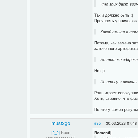
что эпик даст возм
Так и должно быть ;)
Прочность у эпических
Какой смысл в том
Потому, как замена за
заточенного артефакта
Не тот же эффект 
Нет ;)
По итогу я вкачал 
Роль играет совокупн
Хотя, странно, что физ
По итогу важен резуль
must2go
#35
30.03.2023 07:48
[^_^]
Боец
Romentij
могущество: 66