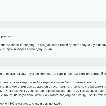
ормации ;)
спользованные подряд, не ожидая когда герой оденет полученную вещь 
 а герой выберет всего одну из них ;)
и впервые накопил нужное количество карт и прогнал этот алгоритм. В 
 хранителя не выдал мне 11 вещей и в итоге было только 9 эпиков.
нимание что эпики всегда даются с грустными статами, но с эффектом 
ть в итоге заточек уменьшалась пропорционально тому как уменишалась
е точить но когда прочность у обычного подходила к концу - эпики так ж
ерно 1800 в магию, физику я увы не засёк.