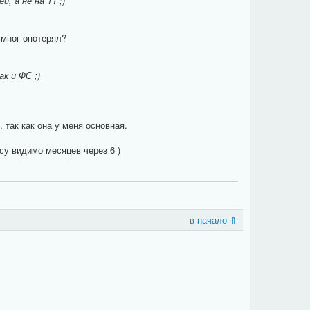
, а не на 11 ;)
я мног опотерял?
к и ФС ;)
 так как она у меня основная.
су видимо месяцев через 6 )
в начало ⇑