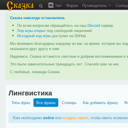
Чат
Форум
Путеводитель
Сообщ
Сказка навсегда остановлена
.
По всем вопросам обращайтесь на наш
Discord
сервер.
Лор игры открыт
под свободной лицензией.
Исходный код игры
доступен на GitHub.
Мы безмерно благодарны каждому из вас за время, которое вы под
оказывали друг другу и нам.
Надеемся, Сказка останется светлым и добрым воспоминанием в в
Это были замечательные тринадцать лет. Спасибо вам за них.
С любовью, команда Сказки.
Лингвистика
Типы фраз
Все фразы
Словарь
Как добавить фразу
Ф
Вам необходимо
войти
или
создать героя
, чтобы иметь возмож