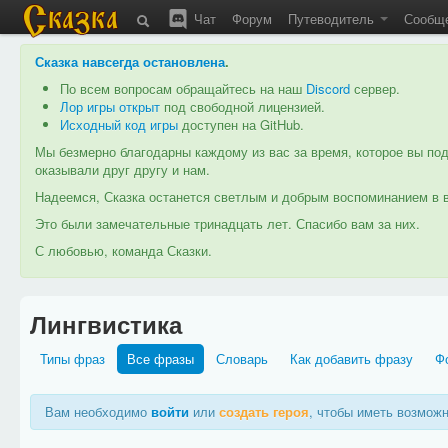
Чат
Форум
Путеводитель
Сообщ
Сказка навсегда остановлена
.
По всем вопросам обращайтесь на наш
Discord
сервер.
Лор игры открыт
под свободной лицензией.
Исходный код игры
доступен на GitHub.
Мы безмерно благодарны каждому из вас за время, которое вы под
оказывали друг другу и нам.
Надеемся, Сказка останется светлым и добрым воспоминанием в в
Это были замечательные тринадцать лет. Спасибо вам за них.
С любовью, команда Сказки.
Лингвистика
Типы фраз
Все фразы
Словарь
Как добавить фразу
Ф
Вам необходимо
войти
или
создать героя
, чтобы иметь возмож