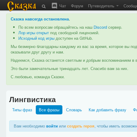
Чат
Форум
Путеводитель
Сообщ
Сказка навсегда остановлена
.
По всем вопросам обращайтесь на наш
Discord
сервер.
Лор игры открыт
под свободной лицензией.
Исходный код игры
доступен на GitHub.
Мы безмерно благодарны каждому из вас за время, которое вы под
оказывали друг другу и нам.
Надеемся, Сказка останется светлым и добрым воспоминанием в в
Это были замечательные тринадцать лет. Спасибо вам за них.
С любовью, команда Сказки.
Лингвистика
Типы фраз
Все фразы
Словарь
Как добавить фразу
Ф
Вам необходимо
войти
или
создать героя
, чтобы иметь возмож