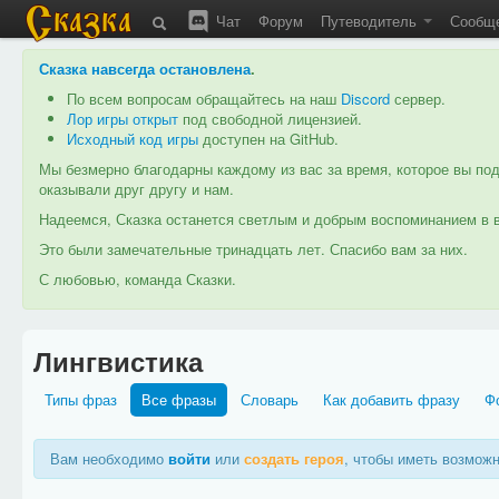
Чат
Форум
Путеводитель
Сообщ
Сказка навсегда остановлена
.
По всем вопросам обращайтесь на наш
Discord
сервер.
Лор игры открыт
под свободной лицензией.
Исходный код игры
доступен на GitHub.
Мы безмерно благодарны каждому из вас за время, которое вы под
оказывали друг другу и нам.
Надеемся, Сказка останется светлым и добрым воспоминанием в в
Это были замечательные тринадцать лет. Спасибо вам за них.
С любовью, команда Сказки.
Лингвистика
Типы фраз
Все фразы
Словарь
Как добавить фразу
Ф
Вам необходимо
войти
или
создать героя
, чтобы иметь возмож