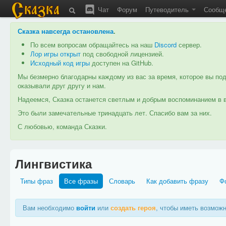
Чат
Форум
Путеводитель
Сообщ
Сказка навсегда остановлена
.
По всем вопросам обращайтесь на наш
Discord
сервер.
Лор игры открыт
под свободной лицензией.
Исходный код игры
доступен на GitHub.
Мы безмерно благодарны каждому из вас за время, которое вы под
оказывали друг другу и нам.
Надеемся, Сказка останется светлым и добрым воспоминанием в в
Это были замечательные тринадцать лет. Спасибо вам за них.
С любовью, команда Сказки.
Лингвистика
Типы фраз
Все фразы
Словарь
Как добавить фразу
Ф
Вам необходимо
войти
или
создать героя
, чтобы иметь возмож