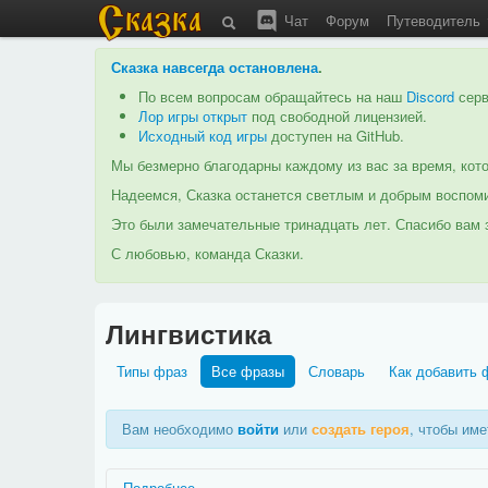
Чат
Форум
Путеводитель
Сказка навсегда остановлена
.
По всем вопросам обращайтесь на наш
Discord
серв
Лор игры открыт
под свободной лицензией.
Исходный код игры
доступен на GitHub.
Мы безмерно благодарны каждому из вас за время, кото
Надеемся, Сказка останется светлым и добрым воспоми
Это были замечательные тринадцать лет. Спасибо вам з
С любовью, команда Сказки.
Лингвистика
Типы фраз
Все фразы
Словарь
Как добавить 
Вам необходимо
войти
или
создать героя
, чтобы им
Подробнее