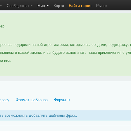
Сообщество
Мир
Карта
Найти героя
Рынок
ер.
рое вы подарили нашей игре, истории, которые вы создали, поддержку, 
нанием в вашей жизни, и вы будете вспоминать наши приключения с ул
а них.
фразу
Формат шаблонов
Форум ➔
еть возможность добавлять шаблоны фраз..