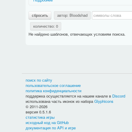
Названия ситуаций имеют префикс, дающий дополни
сбросить
автор: Bloodshad
Действие:
фразы, относящиеся к какому-либо зан
Задание:
фразы, относящиеся к конкретному типу
количество: 0
PvP:
фразы, относящиеся к сражениям между игр
Не найдено шаблонов, отвечающих условиям поиска.
Способности:
фразы, относящиеся к использован
Названия фраз имеют префикс, дающий дополнитель
Актёр:
очень краткое и общее название действующе
Активность:
текст в информации о задании, опис
быть
краткой
и
общей
);
Вариант выбора:
текст, который появляется в ин
Выбор:
текст, который появляется в информации 
Дневник:
фраза предназначена для дневника гер
поиск по сайту
Журнал:
фраза предназначена для журнала героя
пользовательское соглашение
Название:
очень краткое и общее название задани
политика конфиденциальности
Описание:
фраза будет отображаться над прогрес
поддержка осуществляется на нашем канале в
Discord
Расположение фраз разных типов можно посмотреть н
использована часть иконок из набора
Glyphicons
© 2011-2026
версия 0.5.1.6
статистика игры
исходный код на GitHub
документация по API и игре