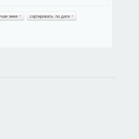
учая змея
сортировать: по дате
в блоке задания под картинкой, поэтому фраза должна
и
общей
.