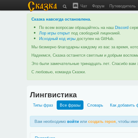
Чат
Форум
Путеводитель
Сказка навсегда остановлена
.
По всем вопросам обращайтесь на наш
Discord
серв
Лор игры открыт
под свободной лицензией.
Исходный код игры
доступен на GitHub.
Мы безмерно благодарны каждому из вас за время, кото
Надеемся, Сказка останется светлым и добрым воспоми
Это были замечательные тринадцать лет. Спасибо вам з
С любовью, команда Сказки.
Лингвистика
Типы фраз
Все фразы
Словарь
Как добавить 
Вам необходимо
войти
или
создать героя
, чтобы им
Подробнее