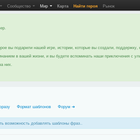
Сообщество
Мир
Карта
Найти героя
Рынок
ер.
рое вы подарили нашей игре, истории, которые вы создали, поддержку, 
нанием в вашей жизни, и вы будете вспоминать наши приключения с ул
а них.
фразу
Формат шаблонов
Форум ➔
еть возможность добавлять шаблоны фраз..