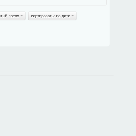
итый посох
сортировать: по дате
в блоке задания под картинкой, поэтому фраза должна
и
общей
.