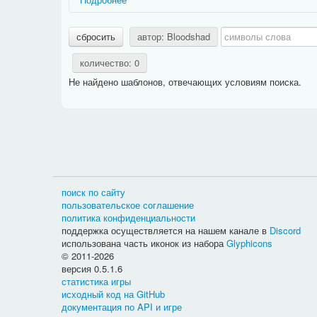
Названия ситуаций имеют префикс, дающий дополни
сбросить
автор: Bloodshad
Действие:
фразы, относящиеся к какому-либо зан
Задание:
фразы, относящиеся к конкретному типу
количество: 0
PvP:
фразы, относящиеся к сражениям между игр
Не найдено шаблонов, отвечающих условиям поиска.
Способности:
фразы, относящиеся к использован
Названия фраз имеют префикс, дающий дополнитель
Актёр:
очень краткое и общее название действующе
Активность:
текст в информации о задании, опис
быть
краткой
и
общей
);
Вариант выбора:
текст, который появляется в ин
Выбор:
текст, который появляется в информации 
Дневник:
фраза предназначена для дневника гер
поиск по сайту
Журнал:
фраза предназначена для журнала героя
пользовательское соглашение
Название:
очень краткое и общее название задани
политика конфиденциальности
Описание:
фраза будет отображаться над прогрес
поддержка осуществляется на нашем канале в
Discord
Расположение фраз разных типов можно посмотреть н
использована часть иконок из набора
Glyphicons
© 2011-2026
версия 0.5.1.6
статистика игры
исходный код на GitHub
документация по API и игре