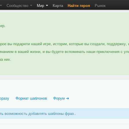
Сообщество
Мир
Карта
Найти героя
Рынок
ер.
рое вы подарили нашей игре, истории, которые вы создали, поддержку, 
нанием в вашей жизни, и вы будете вспоминать наши приключения с ул
а них.
фразу
Формат шаблонов
Форум ➔
еть возможность добавлять шаблоны фраз..