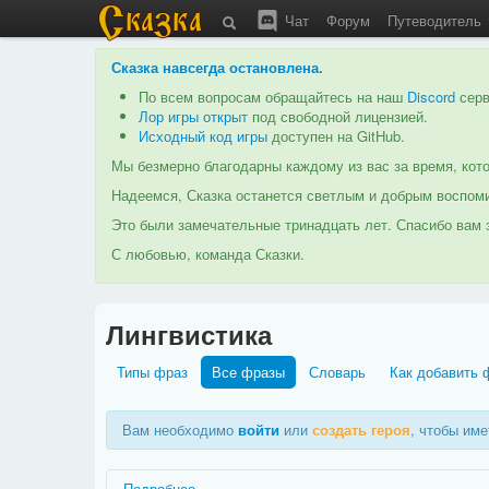
Чат
Форум
Путеводитель
Сказка навсегда остановлена
.
По всем вопросам обращайтесь на наш
Discord
серв
Лор игры открыт
под свободной лицензией.
Исходный код игры
доступен на GitHub.
Мы безмерно благодарны каждому из вас за время, кото
Надеемся, Сказка останется светлым и добрым воспоми
Это были замечательные тринадцать лет. Спасибо вам з
С любовью, команда Сказки.
Лингвистика
Типы фраз
Все фразы
Словарь
Как добавить 
Вам необходимо
войти
или
создать героя
, чтобы им
Подробнее