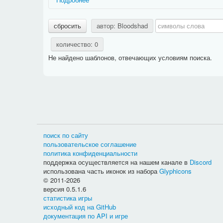
Названия ситуаций имеют префикс, дающий дополни
сбросить
автор: Bloodshad
Действие:
фразы, относящиеся к какому-либо зан
Задание:
фразы, относящиеся к конкретному типу
количество: 0
PvP:
фразы, относящиеся к сражениям между игр
Не найдено шаблонов, отвечающих условиям поиска.
Способности:
фразы, относящиеся к использован
Названия фраз имеют префикс, дающий дополнитель
Актёр:
очень краткое и общее название действующе
Активность:
текст в информации о задании, опис
быть
краткой
и
общей
);
Вариант выбора:
текст, который появляется в ин
Выбор:
текст, который появляется в информации 
Дневник:
фраза предназначена для дневника гер
поиск по сайту
Журнал:
фраза предназначена для журнала героя
пользовательское соглашение
Название:
очень краткое и общее название задани
политика конфиденциальности
Описание:
фраза будет отображаться над прогрес
поддержка осуществляется на нашем канале в
Discord
Расположение фраз разных типов можно посмотреть н
использована часть иконок из набора
Glyphicons
© 2011-2026
версия 0.5.1.6
статистика игры
исходный код на GitHub
документация по API и игре