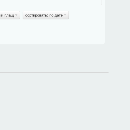
рый плащ
сортировать: по дате
в блоке задания под картинкой, поэтому фраза должна
и
общей
.