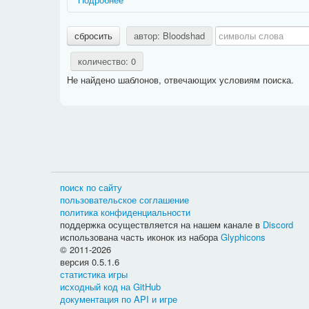
Названия ситуаций имеют префикс, дающий дополни
сбросить
автор: Bloodshad
Действие:
фразы, относящиеся к какому-либо зан
Задание:
фразы, относящиеся к конкретному типу
количество: 0
PvP:
фразы, относящиеся к сражениям между игр
Не найдено шаблонов, отвечающих условиям поиска.
Способности:
фразы, относящиеся к использован
Названия фраз имеют префикс, дающий дополнитель
Актёр:
очень краткое и общее название действующе
Активность:
текст в информации о задании, опис
быть
краткой
и
общей
);
Вариант выбора:
текст, который появляется в ин
Выбор:
текст, который появляется в информации 
Дневник:
фраза предназначена для дневника гер
поиск по сайту
Журнал:
фраза предназначена для журнала героя
пользовательское соглашение
Название:
очень краткое и общее название задани
политика конфиденциальности
Описание:
фраза будет отображаться над прогрес
поддержка осуществляется на нашем канале в
Discord
Расположение фраз разных типов можно посмотреть н
использована часть иконок из набора
Glyphicons
© 2011-2026
версия 0.5.1.6
статистика игры
исходный код на GitHub
документация по API и игре