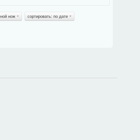
яной нож
сортировать: по дате
в блоке задания под картинкой, поэтому фраза должна
и
общей
.