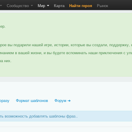
Сообщество
Мир
Карта
Найти героя
Рынок
ер.
рое вы подарили нашей игре, истории, которые вы создали, поддержку, 
нанием в вашей жизни, и вы будете вспоминать наши приключения с ул
а них.
фразу
Формат шаблонов
Форум ➔
еть возможность добавлять шаблоны фраз..