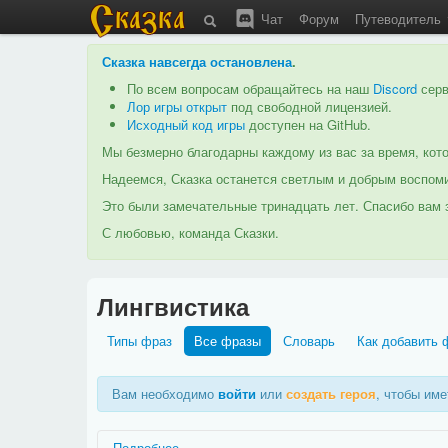
Чат
Форум
Путеводитель
Сказка навсегда остановлена
.
По всем вопросам обращайтесь на наш
Discord
серв
Лор игры открыт
под свободной лицензией.
Исходный код игры
доступен на GitHub.
Мы безмерно благодарны каждому из вас за время, кото
Надеемся, Сказка останется светлым и добрым воспоми
Это были замечательные тринадцать лет. Спасибо вам з
С любовью, команда Сказки.
Лингвистика
Типы фраз
Все фразы
Словарь
Как добавить 
Вам необходимо
войти
или
создать героя
, чтобы им
Подробнее