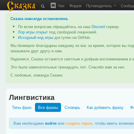
Чат
Форум
Путеводитель
Сообщ
Сказка навсегда остановлена
.
По всем вопросам обращайтесь на наш
Discord
сервер.
Лор игры открыт
под свободной лицензией.
Исходный код игры
доступен на GitHub.
Мы безмерно благодарны каждому из вас за время, которое вы под
оказывали друг другу и нам.
Надеемся, Сказка останется светлым и добрым воспоминанием в в
Это были замечательные тринадцать лет. Спасибо вам за них.
С любовью, команда Сказки.
Лингвистика
Типы фраз
Все фразы
Словарь
Как добавить фразу
Ф
Вам необходимо
войти
или
создать героя
, чтобы иметь возмож