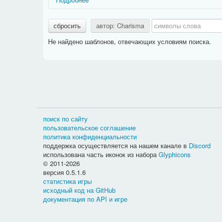
Названия ситуаций имеют префикс, дающий дополни
сбросить
автор: Charisma
Действие:
фразы, относящиеся к какому-либо зан
Задание:
фразы, относящиеся к конкретному типу
Не найдено шаблонов, отвечающих условиям поиска.
PvP:
фразы, относящиеся к сражениям между игр
Способности:
фразы, относящиеся к использован
Названия фраз имеют префикс, дающий дополнитель
Актёр:
очень краткое и общее название действующе
Активность:
текст в информации о задании, опис
быть
краткой
и
общей
);
Вариант выбора:
текст, который появляется в ин
поиск по сайту
Выбор:
текст, который появляется в информации 
пользовательское соглашение
Дневник:
фраза предназначена для дневника гер
политика конфиденциальности
Журнал:
фраза предназначена для журнала героя
поддержка осуществляется на нашем канале в
Discord
Название:
очень краткое и общее название задани
использована часть иконок из набора
Glyphicons
Описание:
фраза будет отображаться над прогрес
© 2011-2026
Расположение фраз разных типов можно посмотреть н
версия 0.5.1.6
статистика игры
исходный код на GitHub
документация по API и игре