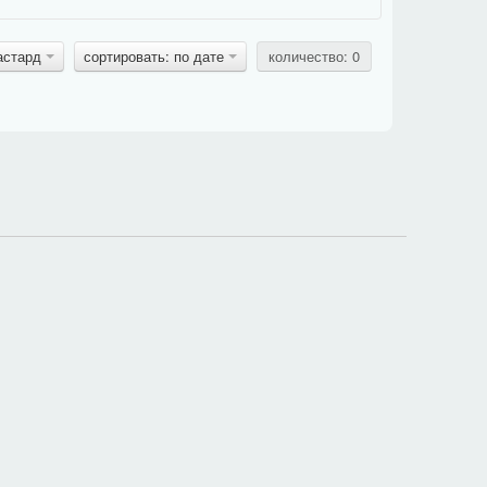
бастард
сортировать: по дате
количество: 0
в блоке задания под картинкой, поэтому фраза должна
и
общей
.