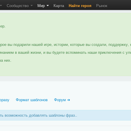
Сообщество
Мир
Карта
Найти героя
Рынок
ер.
рое вы подарили нашей игре, истории, которые вы создали, поддержку, 
нанием в вашей жизни, и вы будете вспоминать наши приключения с ул
а них.
фразу
Формат шаблонов
Форум ➔
еть возможность добавлять шаблоны фраз..