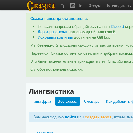
Чат
Форум
Путеводитель
Сказка навсегда остановлена
.
По всем вопросам обращайтесь на наш
Discord
серв
Лор игры открыт
под свободной лицензией.
Исходный код игры
доступен на GitHub.
Мы безмерно благодарны каждому из вас за время, кото
Надеемся, Сказка останется светлым и добрым воспоми
Это были замечательные тринадцать лет. Спасибо вам з
С любовью, команда Сказки.
Лингвистика
Типы фраз
Все фразы
Словарь
Как добавить 
Вам необходимо
войти
или
создать героя
, чтобы им
Подробнее