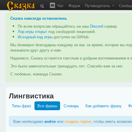
Чат
Форум
Путеводитель
Сообщ
Сказка навсегда остановлена
.
По всем вопросам обращайтесь на наш
Discord
сервер.
Лор игры открыт
под свободной лицензией.
Исходный код игры
доступен на GitHub.
Мы безмерно благодарны каждому из вас за время, которое вы под
оказывали друг другу и нам.
Надеемся, Сказка останется светлым и добрым воспоминанием в в
Это были замечательные тринадцать лет. Спасибо вам за них.
С любовью, команда Сказки.
Лингвистика
Типы фраз
Все фразы
Словарь
Как добавить фразу
Ф
Вам необходимо
войти
или
создать героя
, чтобы иметь возмож