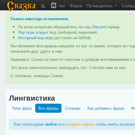
Чат
Форум
Путеводитель
Сообщ
Сказка навсегда остановлена
.
По всем вопросам обращайтесь на наш
Discord
сервер.
Лор игры открыт
под свободной лицензией.
Исходный код игры
доступен на GitHub.
Мы безмерно благодарны каждому из вас за время, которое вы под
оказывали друг другу и нам.
Надеемся, Сказка останется светлым и добрым воспоминанием в в
Это были замечательные тринадцать лет. Спасибо вам за них.
С любовью, команда Сказки.
Лингвистика
Типы фраз
Все фразы
Словарь
Как добавить фразу
Ф
Вам необходимо
войти
или
создать героя
, чтобы иметь возмож