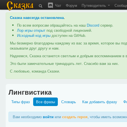
Чат
Форум
Путеводитель
Сообщ
Сказка навсегда остановлена
.
По всем вопросам обращайтесь на наш
Discord
сервер.
Лор игры открыт
под свободной лицензией.
Исходный код игры
доступен на GitHub.
Мы безмерно благодарны каждому из вас за время, которое вы под
оказывали друг другу и нам.
Надеемся, Сказка останется светлым и добрым воспоминанием в в
Это были замечательные тринадцать лет. Спасибо вам за них.
С любовью, команда Сказки.
Лингвистика
Типы фраз
Все фразы
Словарь
Как добавить фразу
Ф
Вам необходимо
войти
или
создать героя
, чтобы иметь возмож