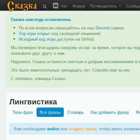
Чат
Форум
Путеводитель
Сообщ
Сказка навсегда остановлена
.
По всем вопросам обращайтесь на наш
Discord
сервер.
Лор игры открыт
под свободной лицензией.
Исходный код игры
доступен на GitHub.
Мы безмерно благодарны каждому из вас за время, которое вы под
оказывали друг другу и нам.
Надеемся, Сказка останется светлым и добрым воспоминанием в в
Это были замечательные тринадцать лет. Спасибо вам за них.
С любовью, команда Сказки.
Лингвистика
Типы фраз
Все фразы
Словарь
Как добавить фразу
Ф
Вам необходимо
войти
или
создать героя
, чтобы иметь возмож