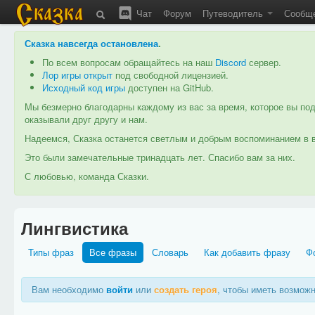
Чат
Форум
Путеводитель
Сообщ
Сказка навсегда остановлена
.
По всем вопросам обращайтесь на наш
Discord
сервер.
Лор игры открыт
под свободной лицензией.
Исходный код игры
доступен на GitHub.
Мы безмерно благодарны каждому из вас за время, которое вы под
оказывали друг другу и нам.
Надеемся, Сказка останется светлым и добрым воспоминанием в в
Это были замечательные тринадцать лет. Спасибо вам за них.
С любовью, команда Сказки.
Лингвистика
Типы фраз
Все фразы
Словарь
Как добавить фразу
Ф
Вам необходимо
войти
или
создать героя
, чтобы иметь возмож