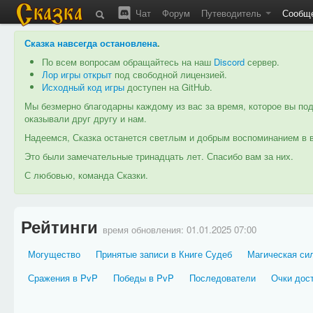
Чат
Форум
Путеводитель
Сообщ
Сказка навсегда остановлена
.
По всем вопросам обращайтесь на наш
Discord
сервер.
Лор игры открыт
под свободной лицензией.
Исходный код игры
доступен на GitHub.
Мы безмерно благодарны каждому из вас за время, которое вы под
оказывали друг другу и нам.
Надеемся, Сказка останется светлым и добрым воспоминанием в в
Это были замечательные тринадцать лет. Спасибо вам за них.
С любовью, команда Сказки.
Рейтинги
время обновления:
01.01.2025 07:00
Могущество
Принятые записи в Книге Судеб
Магическая сил
Сражения в PvP
Победы в PvP
Последователи
Очки дос