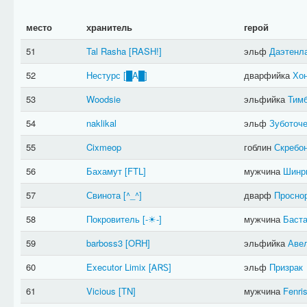
место
хранитель
герой
51
Tal Rasha
[RASH!]
эльф
Даэтенл
52
Нестурс
[█A█]
дварфийка
Хо
53
Woodsie
эльфийка
Тим
54
naklikal
эльф
Зуботоч
55
Cixmeop
гоблин
Скребо
56
Бахамут
[FTL]
мужчина
Шинр
57
Свинота
[^_^]
дварф
Просно
58
Покровитель
[-☀-]
мужчина
Баст
59
barboss3
[ORH]
эльфийка
Аве
60
Executor Limix
[ᎪᏒᏚ]
эльф
Призрак
61
Vicious
[TN]
мужчина
Fenri