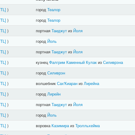
FTL]
)
город
Теалор
FTL]
)
город
Теалор
FTL]
)
портная
Таиджут
из
Йоля
FTL]
)
город
Йоль
FTL]
)
портная
Таиджут
из
Йоля
FTL]
)
кузнец
Фалгрим Каменный Кулак
из
Силиврэна
FTL]
)
город
Силиврэн
FTL]
)
волшебник
Сах'Киаран
из
Лирейна
FTL]
)
город
Лирейн
FTL]
)
портная
Таиджут
из
Йоля
FTL]
)
город
Йоль
FTL]
)
воровка
Казимира
из
Тролльхейма