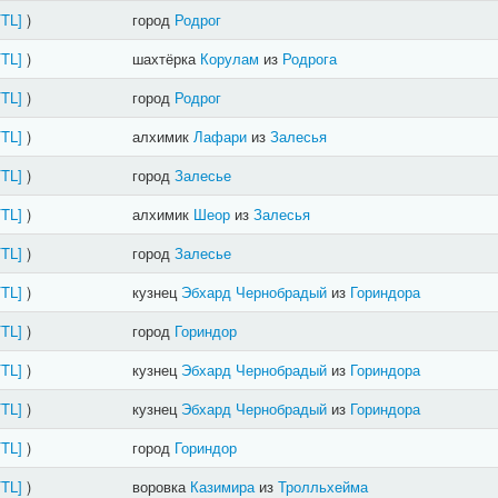
FTL]
)
город
Родрог
FTL]
)
шахтёрка
Корулам
из
Родрога
FTL]
)
город
Родрог
FTL]
)
алхимик
Лафари
из
Залесья
FTL]
)
город
Залесье
FTL]
)
алхимик
Шеор
из
Залесья
FTL]
)
город
Залесье
FTL]
)
кузнец
Эбхард Чернобрадый
из
Гориндора
FTL]
)
город
Гориндор
FTL]
)
кузнец
Эбхард Чернобрадый
из
Гориндора
FTL]
)
кузнец
Эбхард Чернобрадый
из
Гориндора
FTL]
)
город
Гориндор
FTL]
)
воровка
Казимира
из
Тролльхейма