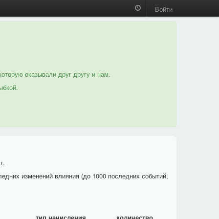
Войти
которую оказывали друг другу и нам.
ыбкой.
т.
ледних изменений влияния (до 1000 последних событий,
тип начисления
количество