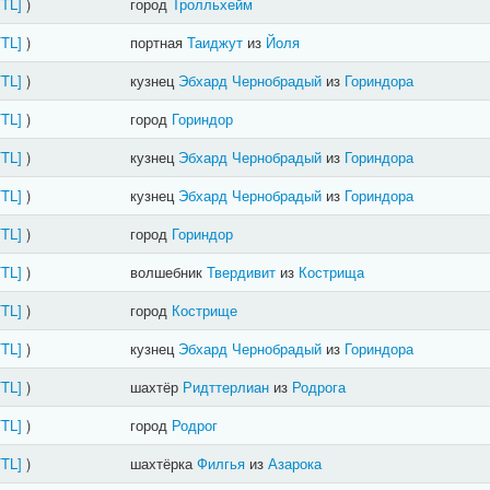
FTL]
)
город
Тролльхейм
FTL]
)
портная
Таиджут
из
Йоля
FTL]
)
кузнец
Эбхард Чернобрадый
из
Гориндора
FTL]
)
город
Гориндор
FTL]
)
кузнец
Эбхард Чернобрадый
из
Гориндора
FTL]
)
кузнец
Эбхард Чернобрадый
из
Гориндора
FTL]
)
город
Гориндор
FTL]
)
волшебник
Твердивит
из
Кострища
FTL]
)
город
Кострище
FTL]
)
кузнец
Эбхард Чернобрадый
из
Гориндора
FTL]
)
шахтёр
Ридттерлиан
из
Родрога
FTL]
)
город
Родрог
FTL]
)
шахтёрка
Филгья
из
Азарока