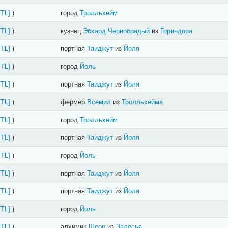
FTL]
)
город
Тролльхейм
FTL]
)
кузнец
Эбхард Чернобрадый
из
Гориндора
FTL]
)
портная
Таиджут
из
Йоля
FTL]
)
город
Йоль
FTL]
)
портная
Таиджут
из
Йоля
FTL]
)
фермер
Всемил
из
Тролльхейма
FTL]
)
город
Тролльхейм
FTL]
)
портная
Таиджут
из
Йоля
FTL]
)
город
Йоль
FTL]
)
портная
Таиджут
из
Йоля
FTL]
)
портная
Таиджут
из
Йоля
FTL]
)
город
Йоль
FTL]
)
алхимик
Шеор
из
Залесья