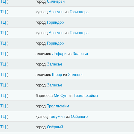
FTL]
)
город
Силиврэн
FTL]
)
кузнец
Арнгунн
из
Гориндора
FTL]
)
город
Гориндор
FTL]
)
кузнец
Арнгунн
из
Гориндора
FTL]
)
город
Гориндор
FTL]
)
алхимик
Лафари
из
Залесья
FTL]
)
город
Залесье
FTL]
)
алхимик
Шеор
из
Залесья
FTL]
)
город
Залесье
FTL]
)
бардесса
Ми-Сун
из
Тролльхейма
FTL]
)
город
Тролльхейм
FTL]
)
кузнец
Темужин
из
Озёрного
FTL]
)
город
Озёрный