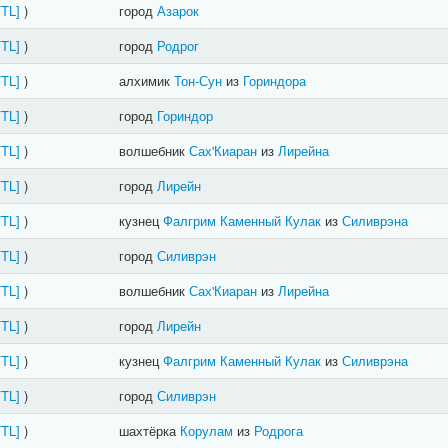
FTL]
)
город
Азарок
FTL]
)
город
Родрог
FTL]
)
алхимик
Тон-Сун
из
Гориндора
FTL]
)
город
Гориндор
FTL]
)
волшебник
Сах'Киаран
из
Лирейна
FTL]
)
город
Лирейн
FTL]
)
кузнец
Фалгрим Каменный Кулак
из
Силиврэна
FTL]
)
город
Силиврэн
FTL]
)
волшебник
Сах'Киаран
из
Лирейна
FTL]
)
город
Лирейн
FTL]
)
кузнец
Фалгрим Каменный Кулак
из
Силиврэна
FTL]
)
город
Силиврэн
FTL]
)
шахтёрка
Корулам
из
Родрога