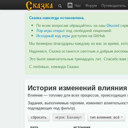
Чат
Форум
Путеводитель
Сказка навсегда остановлена
.
По всем вопросам обращайтесь на наш
Discord
серв
Лор игры открыт
под свободной лицензией.
Исходный код игры
доступен на GitHub.
Мы безмерно благодарны каждому из вас за время, кото
Надеемся, Сказка останется светлым и добрым воспоми
Это были замечательные тринадцать лет. Спасибо вам з
С любовью, команда Сказки.
История изменений влияния
Влияние — топливо для всех процессов, происходящих в
Задания, выполняемые героями, изменяют влиятельность
подпадающих под фильтр).
сбросить
игрок: Бахамут
тип влияния: всё
дата
источник