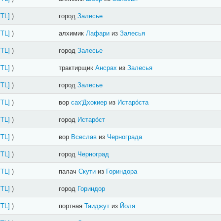
FTL]
)
город
Залесье
FTL]
)
алхимик
Лафари
из
Залесья
FTL]
)
город
Залесье
FTL]
)
трактирщик
Ансрах
из
Залесья
FTL]
)
город
Залесье
FTL]
)
вор
сах'Дхокиер
из
Истарóста
FTL]
)
город
Истарóст
FTL]
)
вор
Всеслав
из
Чернограда
FTL]
)
город
Черноград
FTL]
)
палач
Скути
из
Гориндора
FTL]
)
город
Гориндор
FTL]
)
портная
Таиджут
из
Йоля