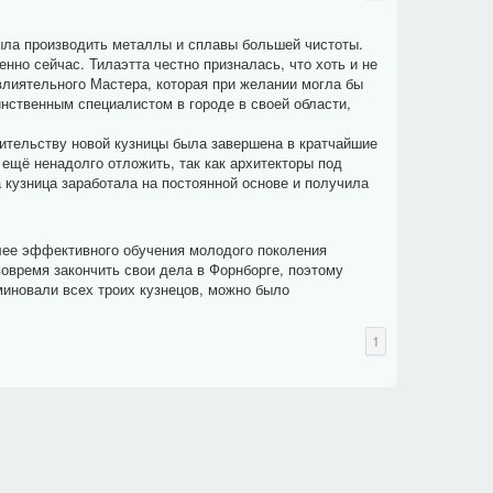
была производить металлы и сплавы большей чистоты.
но сейчас. Тилаэтта честно призналась, что хоть и не
влиятельного Мастера, которая при желании могла бы
инственным специалистом в городе в своей области,
ительству новой кузницы была завершена в кратчайшие
 ещё ненадолго отложить, так как архитекторы под
 кузница заработала на постоянной основе и получила
лее эффективного обучения молодого поколения
овремя закончить свои дела в Форнборге, поэтому
 миновали всех троих кузнецов, можно было
1