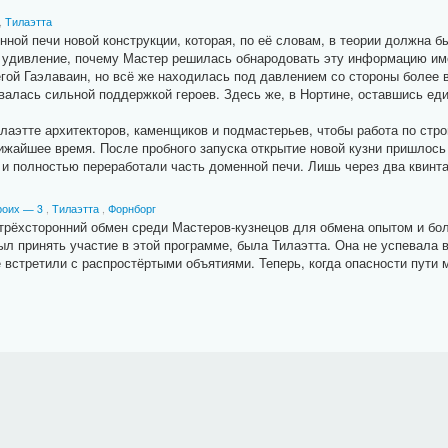
,
Тилаэтта
ой печи новой конструкции, которая, по её словам, в теории должна 
л удивление, почему Мастер решилась обнародовать эту информацию имен
егой Гаэлаваин, но всё же находилась под давлением со стороны более 
зовалась сильной поддержкой героев. Здесь же, в Нортине, оставшись ед
аэтте архитекторов, каменщиков и подмастерьев, чтобы работа по стро
лижайшее время. После пробного запуска открытие новой кузни пришлось
 и полностью переработали часть доменной печи. Лишь через два квинта
роих — 3
,
Тилаэтта
,
Форнборг
рёхсторонний обмен среди Мастеров-кузнецов для обмена опытом и бо
л принять участие в этой программе, была Тилаэтта. Она не успевала в
ё встретили с распростёртыми объятиями. Теперь, когда опасности пути