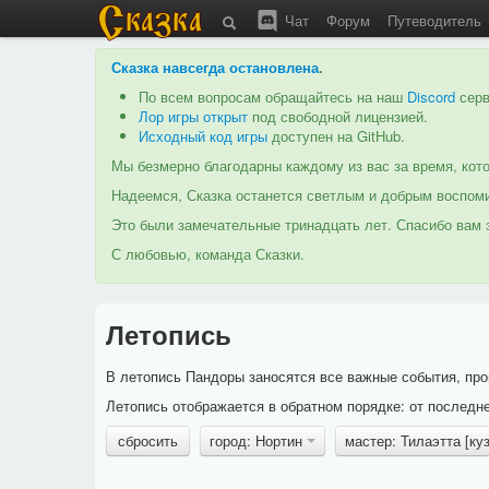
Чат
Форум
Путеводитель
Сказка навсегда остановлена
.
По всем вопросам обращайтесь на наш
Discord
серв
Лор игры открыт
под свободной лицензией.
Исходный код игры
доступен на GitHub.
Мы безмерно благодарны каждому из вас за время, кото
Надеемся, Сказка останется светлым и добрым воспоми
Это были замечательные тринадцать лет. Спасибо вам з
С любовью, команда Сказки.
Летопись
В летопись Пандоры заносятся все важные события, про
Летопись отображается в обратном порядке: от последне
сбросить
город: Нортин
мастер: Тилаэтта [ку