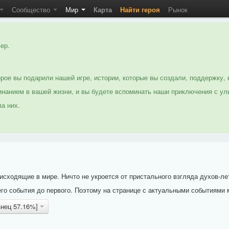
Сообщество
Мир
Карта
Найти героя
Рынок
ер.
рое вы подарили нашей игре, истории, которые вы создали, поддержку, 
нанием в вашей жизни, и вы будете вспоминать наши приключения с ул
а них.
исходящие в мире. Ничто не укроется от пристального взгляда духов-ле
го события до первого. Поэтому на странице с актуальными событиями 
знец 57.16%]