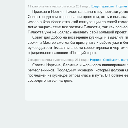
11 юного квинта жаркого месяца 231 года
:
Кредит доверия
,
Нортин
Приехав в Нортин, Тилаэтта явила миру чертежи доменн
Совет города заинтересовался проектом, хоть и выказа
имела в Форнборге открытой конкуренции со своей колл
легко забрать себе все заслуги Тилаэтты, так как поль
Тилаэтта уже не боялась начинать свой большой проект.
Совет дал добро на возведение кузницы и выделил Тил
сроки, и Мастер смогла бы приступить к работе уже в б
руководством Тилаэтты внесли корректировки в чертежи
официальное название «Поющий горн».
7 старого квинта сухого месяца 231 года
:
Нортин
,
Сообразить на т
Советы Нортина, Лар'дина и Форнборга инициировали т
ремесленников. Последним кузнецом, который должен бы
последней из кузнецов отправилась в путь. В Нортине е
сосредоточиться на деле.