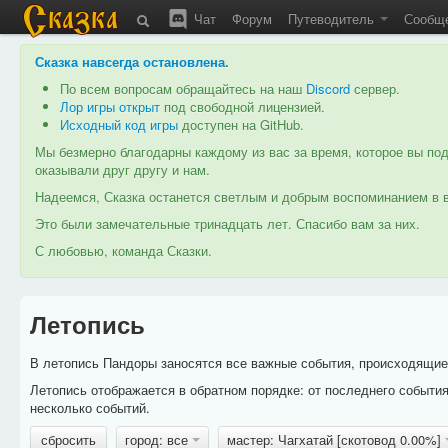
Чат
Форум
Путеводитель
Сообщ
Сказка навсегда остановлена
.
По всем вопросам обращайтесь на наш
Discord
сервер.
Лор игры открыт
под свободной лицензией.
Исходный код игры
доступен на GitHub.
Мы безмерно благодарны каждому из вас за время, которое вы под
оказывали друг другу и нам.
Надеемся, Сказка останется светлым и добрым воспоминанием в в
Это были замечательные тринадцать лет. Спасибо вам за них.
С любовью, команда Сказки.
Летопись
В летопись Пандоры заносятся все важные события, происходящие в
Летопись отображается в обратном порядке: от последнего событи
несколько событий.
сбросить
город: все
мастер: Чагхатай [скотовод 0.00%]