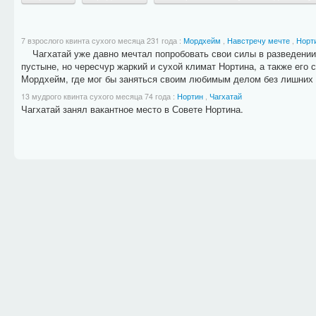
7 взрослого квинта сухого месяца 231 года
:
Мордхейм
,
Навстречу мечте
,
Норт
Чагхатай уже давно мечтал попробовать свои силы в разведении н
пустыне, но чересчур жаркий и сухой климат Нортина, а также его
Мордхейм, где мог бы заняться своим любимым делом без лишних т
13 мудрого квинта сухого месяца 74 года
:
Нортин
,
Чагхатай
Чагхатай занял вакантное место в Совете Нортина.