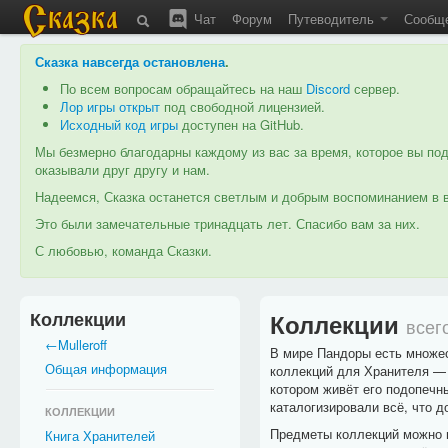
Чат
Форум
Путеводитель
Сообщ
Сказка навсегда остановлена
.
По всем вопросам обращайтесь на наш
Discord
сервер.
Лор игры открыт
под свободной лицензией.
Исходный код игры
доступен на GitHub.
Мы безмерно благодарны каждому из вас за время, которое вы под
оказывали друг другу и нам.
Надеемся, Сказка останется светлым и добрым воспоминанием в в
Это были замечательные тринадцать лет. Спасибо вам за них.
С любовью, команда Сказки.
Коллекции
Коллекции
всег
←Mulleroff
В мире Пандоры есть множес
Общая информация
коллекций для Хранителя — э
котором живёт его подопечн
каталогизировали всё, что д
КОЛЛЕКЦИИ
Предметы коллекций можно п
Книга Хранителей