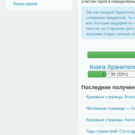
участие героя в определённы
Книга героев
Так как каждый Хранитель
собирания предметов, то
или большие выдержи из н
текстов на сторонних рес
игроками (через личные с
Книга Хранител
10 / 30 (33%)
Последние получе
Кровавые страницы: Всет
Вы ещё не получили этот 
Нетленные страницы — Сме
Вы ещё не получили этот 
Кровавые страницы: Анге
Вы ещё не получили этот 
Годы странствий: Сто и од