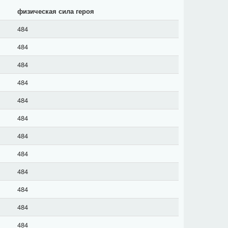
физическая сила героя
484
484
484
484
484
484
484
484
484
484
484
484