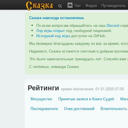
Чат
Форум
Путеводитель
Сказка навсегда остановлена
.
По всем вопросам обращайтесь на наш
Discord
серв
Лор игры открыт
под свободной лицензией.
Исходный код игры
доступен на GitHub.
Мы безмерно благодарны каждому из вас за время, кото
Надеемся, Сказка останется светлым и добрым воспоми
Это были замечательные тринадцать лет. Спасибо вам з
С любовью, команда Сказки.
Рейтинги
время обновления:
01.01.2025 07:00
Могущество
Принятые записи в Книге Судеб
Маги
Последователи
Очки достижений
Влиятельность