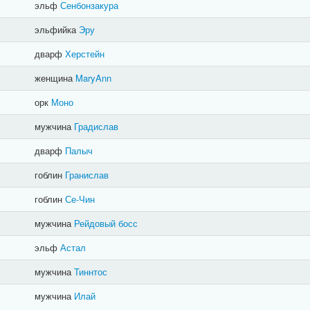
эльф
Сенбонзакура
эльфийка
Эру
дварф
Херстейн
женщина
MaryAnn
орк
Моно
мужчина
Градислав
дварф
Палыч
гоблин
Гранислав
гоблин
Се-Чин
мужчина
Рейдовый босс
эльф
Астал
мужчина
Тиннтос
мужчина
Илай