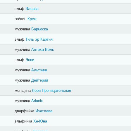
эльф
Эльраэ
гоблин
Креж
мужчина
Барбоска
эльф
Тиль эр Картия
мужчина
Антоха Волк
эльф
Энви
мужчина
Альтриш
мужчина
Дейтерий
женщина
Лори Проницательная
мужчина
Arlanix
дварфийка
Изяслава
эльфийка
Хе-Юна