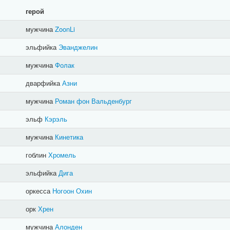
герой
мужчина
ZoonLi
эльфийка
Эванджелин
мужчина
Фолак
дварфийка
Азни
мужчина
Роман фон Вальденбург
эльф
Кэрэль
мужчина
Кинетика
гоблин
Хромель
эльфийка
Дига
оркесса
Ногоон Охин
орк
Хрен
мужчина
Алонден