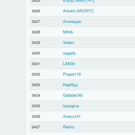
3425
Knyaz Arioh
[-☀-]
3426
Arkelot
[МОЛОТ]
3427
Алонидан
3428
Nittrik
3429
Vodan
3430
sagaris
3431
LAN39
3432
Proper115
3433
НарМуд
3434
Gallade785
3435
tausigma
3436
Алиса121
3437
Rekiro