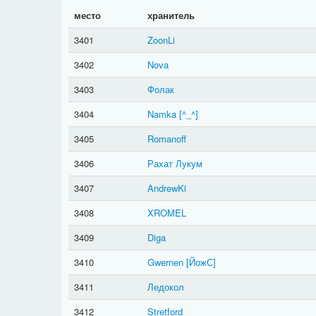
место
хранитель
3401
ZoonLi
3402
Nova
3403
Фолак
3404
Namka
[^_^]
3405
Romanoff
3406
Рахат Лукум
3407
AndrewKi
3408
XROMEL
3409
Diga
3410
Gwernen
[ЙожС]
3411
Ледокол
3412
Stretford