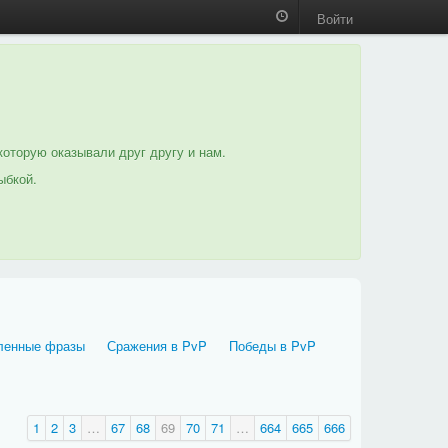
Войти
которую оказывали друг другу и нам.
ыбкой.
ленные фразы
Сражения в PvP
Победы в PvP
1
2
3
…
67
68
69
70
71
…
664
665
666