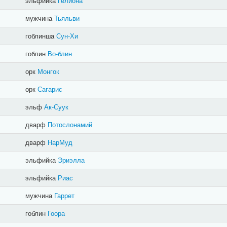
эльфийка
Гелиона
мужчина
Тьяльви
гоблинша
Сун-Хи
гоблин
Во-блин
орк
Монгок
орк
Сагарис
эльф
Ак-Суук
дварф
Потослонамий
дварф
НарМуд
эльфийка
Эриэлла
эльфийка
Риас
мужчина
Гаррет
гоблин
Гоора