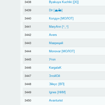
3438
Byakuya Kuchiki
[[X]]
3439
Dir
[🏔🏜]
3440
Колдун
[МОЛОТ]
3441
MaryAnn
[^_^]
3442
Avers
3443
Мавриций
3444
Monovar
[МОЛОТ]
3445
Утоп
3446
KargalaK
3447
ЗлойОй
3448
Эйкус
[ВП]
3449
Ignes
[НИИ]
3450
Avanturist