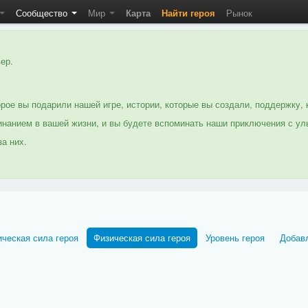
Сообщество
Мир
Карта
Найти героя
Рынок
ер.
рое вы подарили нашей игре, истории, которые вы создали, поддержку, 
нанием в вашей жизни, и вы будете вспоминать наши приключения с ул
а них.
ческая сила героя
Физическая сила героя
Уровень героя
Добав