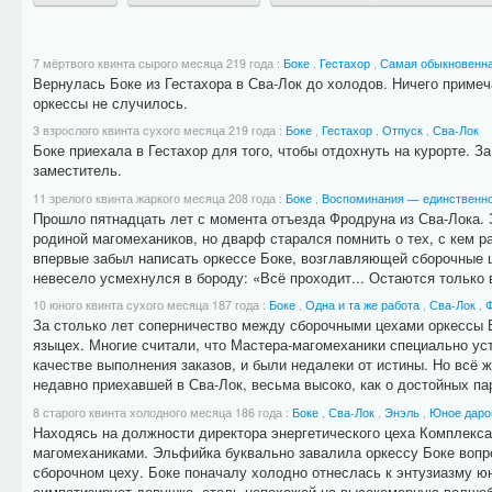
7 мёртвого квинта сырого месяца 219 года
:
Боке
,
Гестахор
,
Самая обыкновенна
Вернулась Боке из Гестахора в Сва-Лок до холодов. Ничего примеч
оркессы не случилось.
3 взрослого квинта сухого месяца 219 года
:
Боке
,
Гестахор
,
Отпуск
,
Сва-Лок
Боке приехала в Гестахор для того, чтобы отдохнуть на курорте. З
заместитель.
11 зрелого квинта жаркого месяца 208 года
:
Боке
,
Воспоминания — единственное,
Прошло пятнадцать лет с момента отъезда Фродруна из Сва-Лока. З
родиной магомехаников, но дварф старался помнить о тех, с кем ра
впервые забыл написать оркессе Боке, возглавляющей сборочные ц
невесело усмехнулся в бороду: «Всё проходит... Остаются только
10 юного квинта сухого месяца 187 года
:
Боке
,
Одна и та же работа
,
Сва-Лок
,
За столько лет соперничество между сборочными цехами оркессы 
языцех. Многие считали, что Мастера-магомеханики специально ус
качестве выполнения заказов, и были недалеки от истины. Но всё ж
недавно приехавшей в Сва-Лок, весьма высоко, как о достойных па
8 старого квинта холодного месяца 186 года
:
Боке
,
Сва-Лок
,
Энэль
,
Юное даро
Находясь на должности директора энергетического цеха Комплекса
магомеханиками. Эльфийка буквально завалила оркессу Боке вопро
сборочном цеху. Боке поначалу холодно отнеслась к энтузиазму ю
симпатизирует девушке, столь непохожей на высокомерную волшебн