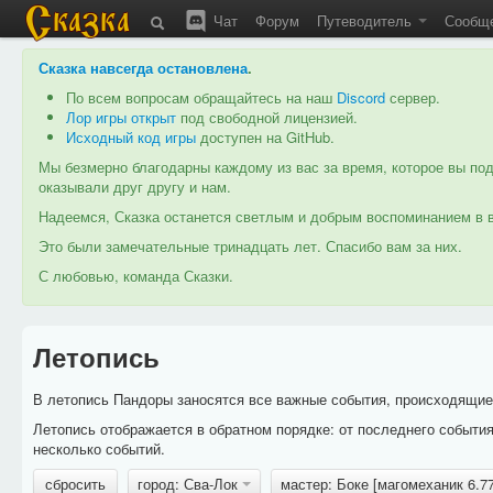
Чат
Форум
Путеводитель
Сообщ
Сказка навсегда остановлена
.
По всем вопросам обращайтесь на наш
Discord
сервер.
Лор игры открыт
под свободной лицензией.
Исходный код игры
доступен на GitHub.
Мы безмерно благодарны каждому из вас за время, которое вы под
оказывали друг другу и нам.
Надеемся, Сказка останется светлым и добрым воспоминанием в в
Это были замечательные тринадцать лет. Спасибо вам за них.
С любовью, команда Сказки.
Летопись
В летопись Пандоры заносятся все важные события, происходящие в
Летопись отображается в обратном порядке: от последнего событи
несколько событий.
сбросить
город: Сва-Лок
мастер: Боке [магомеханик 6.