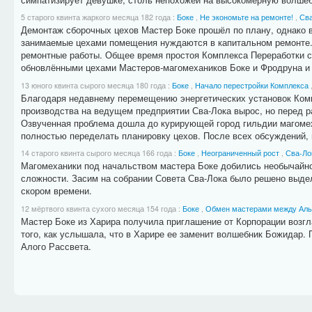
5 старого квинта жаркого месяца 182 года
:
Боке
,
Не экономьте на ремонте!
,
Сва
Демонтаж сборочных цехов Мастер Боке прошёл по плану, однако в
занимаемые цехами помещения нуждаются в капитальном ремонте.
ремонтные работы. Общее время простоя Комплекса Переработки со
обновлёнными цехами Мастеров-магомехаников Боке и Фродруна и
13 юного квинта сырого месяца 180 года
:
Боке
,
Начало перестройки Комплекса
Благодаря недавнему перемещению энергетических установок Ком
производства на ведущем предприятии Сва-Лока вырос, но перед р
Озвученная проблема дошла до курирующей город гильдии магомех
полностью переделать планировку цехов. После всех обсуждений, 
14 старого квинта сырого месяца 166 года
:
Боке
,
Неограниченный рост
,
Сва-Ло
Магомеханики под начальством мастера Боке добились необычайно 
сложности. Засим на собрании Совета Сва-Лока было решено выде
скором времени.
12 мёртвого квинта сухого месяца 154 года
:
Боке
,
Обмен мастерами между Алы
Мастер Боке из Харира получила приглашение от Корпорации возгл
того, как услышала, что в Харире ее заменит волшебник Божидар. 
Алого Рассвета.