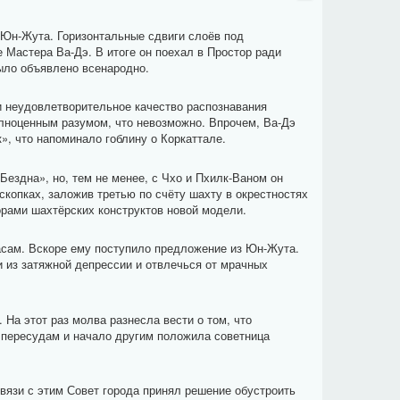
 Юн-Жута. Горизонтальные сдвиги слоёв под
Мастера Ва-Дэ. В итоге он поехал в Простор ради
ыло объявлено всенародно.
и неудовлетворительное качество распознавания
олноценным разумом, что невозможно. Впрочем, Ва-Дэ
, что напоминало гоблину о Коркаттале.
ездна», но, тем не менее, с Чхо и Пхилк-Ваном он
копках, заложив третью по счёту шахту в окрестностях
рами шахтёрских конструктов новой модели.
асам. Вскоре ему поступило предложение из Юн-Жута.
и из затяжной депрессии и отвлечься от мрачных
а этот раз молва разнесла вести о том, что
 пересудам и начало другим положила советница
вязи с этим Совет города принял решение обустроить