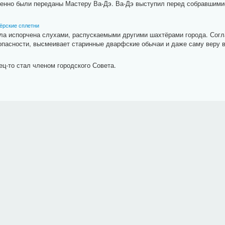
венно были переданы Мастеру Ва-Дэ. Ва-Дэ выступил перед собравшими
ёрские сплетни
ыла испорчена слухами, распускаемыми другими шахтёрами города. Согл
пасности, высмеивает старинные дварфские обычаи и даже саму веру в
ец-то стал членом городского Совета.