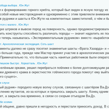
обода выбора
,
Юн-Жут
к формированию горного хребта, который был виден в ясную погоду из
собой новые месторождения и одновременно с этим привлекли внимание 
в рудники и шахты в Юн-Жуте на компетентных заместителей, о чём и б
тся с малого
,
Юн-Жут
дке штреков и вывозе пород на поверхность, однако продемонстрировал
лить конструкты способность различать породы — значит наделить их п
 теперь называлась «Экспериментальным рудником» вместо «выработок»
. Археологическая экспедиция. Сеть шахт
менты далеко не сразу посетил знаменитые шахты «Врата Хазарда» и «Б
 больше года, прежде чем Мастер принял участие в археологических рас
Примечательно то, что большая часть нанятых работников были операто
слишком быстро
,
Коркатталь
,
Юн-Жут
аселённым орками, решил перебраться поближе к более долгоживущим р
ки древнего храма в окрестностях гоблинского города помогут ему выйт
го сущего».
е слухи
 рудник» породило новую волну слухов, связанную с шахтёром Ва-Дэ. Н
лению мутантов, из-за которых и пришлось закрыть шахту. Конец одним
ет, а закрыта она временно, в связи со скорым отъездом Ва-Дэ.
бе хозяин
общине, давно пришли в негодность и перестали приносить доход. В с