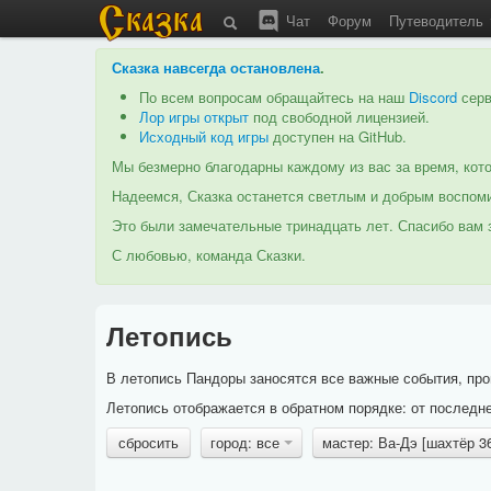
Чат
Форум
Путеводитель
Сказка навсегда остановлена
.
По всем вопросам обращайтесь на наш
Discord
серв
Лор игры открыт
под свободной лицензией.
Исходный код игры
доступен на GitHub.
Мы безмерно благодарны каждому из вас за время, кото
Надеемся, Сказка останется светлым и добрым воспоми
Это были замечательные тринадцать лет. Спасибо вам з
С любовью, команда Сказки.
Летопись
В летопись Пандоры заносятся все важные события, про
Летопись отображается в обратном порядке: от последне
сбросить
город: все
мастер: Ва-Дэ [шахтёр 