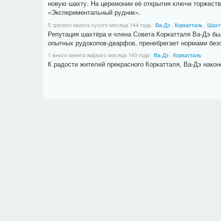
новую шахту. На церемонии её открытия ключи торжест
«Экспериментальный рудник».
5 зрелого квинта сухого месяца 144 года
:
Ва-Дэ
,
Коркатталь
,
Шахт
Репутация шахтёра и члена Совета Коркатталя Ва-Дэ б
опытных рудокопов-дварфов, пренебрегает нормами безо
1 юного квинта жаркого месяца 140 года
:
Ва-Дэ
,
Коркатталь
К радости жителей прекрасного Коркатталя, Ва-Дэ након