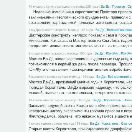
10 мудрого квинта холодного месяца 228 года
:
Ва-Дэ
,
Простор
,
Св
Недавние изменения в окрестностях Простора привели 
заклинаниями «геологического фундамента» принесли с 
составления карт залежей полезных ископаемых, остави
4 мудрого квинта жаркого месяца 194 года
:
Ва-Дэ
,
Великое начинае
Шахтёрские конструкты неплохо показали себя в прокла
минералов. Как сказала Мастер Боке из Сва-Лока, наде
продолжил использовать магомеханизы в шахте, которая
8 старого квинта жаркого месяца 190 года
:
Ва-Дэ
,
Юн-Жут
,
Юн-Жут
Мастер Ва-Дэ после заселения в выделенные ему апарта
познакомился в первый же день после переезда. Прошло
Юн-Жута с названием «Экспериментальные выработки». 
9 взрослого квинта сухого месяца 189 года
:
Ва-Дэ
,
Всё меняется 
Мастер Ва-Дэ, проживший многие годы в Коркаттале, н
Покидая Коркатталь, Ва-Дэ выразил надежду, что раскоп
мыслей, вызванных, по его словам, «скоротечностью все
13 юного квинта сырого месяца 188 года
:
Ва-Дэ
,
Коркатталь
,
Новы
Закрытие ведущей шахты Коркатталя «Экспериментальный
неведомые никому эксперименты гоблина привели к появ
Жебтсундамба, объявив, что никаких мутантов в шахте н
1 юного квинта сухого месяца 168 года
:
Ва-Дэ
,
Коркатталь
,
Сам се
Старые шахты Коркатталя, принадлежавшие дварфийской 