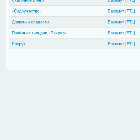
«Содружество»
Бахамут
[FTL]
Драконьи сладости
Бахамут
[FTL]
Приёмная гильдии «Рахрут»
Бахамут
[FTL]
Рахрут
Бахамут
[FTL]