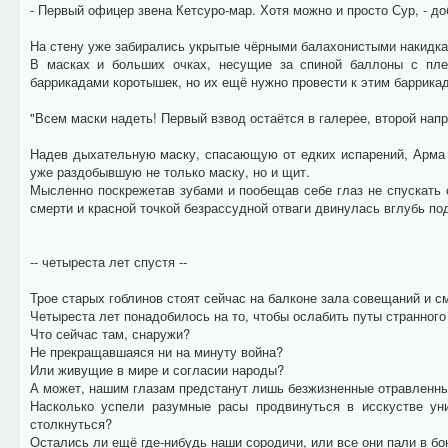
- Первый офицер звена Кетсуро-мар. Хотя можно и просто Сур, - до
На стену уже забирались укрытые чёрными балахонистыми накидка
В масках и больших очках, несущие за спиной баллоны с пле
баррикадами коротышек, но их ещё нужно провести к этим баррикад
"Всем маски надеть! Первый взвод остаётся в галерее, второй нап
Надев дыхательную маску, спасающую от едких испарений, Арма 
уже раздобывшую не только маску, но и щит.
Мысленно поскрежетав зубами и пообещав себе глаз не спускать 
смерти и красной точкой безрассудной отваги двинулась вглубь под
-- четыреста лет спустя --
Трое старых гоблинов стоят сейчас на балконе зала совещаний и с
Четыреста лет понадобилось на то, чтобы ослабить путы странного
Что сейчас там, снаружи?
Не прекращавшаяся ни на минуту война?
Или живущие в мире и согласии народы?
А может, нашим глазам предстанут лишь безжизненные отравленн
Насколько успели разумные расы продвинуться в исскустве ун
столкнуться?
Остались ли ещё где-нибудь наши сородичи, или все они пали в бою