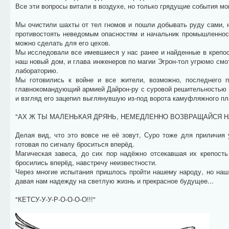
Все эти вопросы витали в воздухе, но только грядущие события мог
Мы очистили шахты от тел гномов и пошли добывать руду сами,
противостоять неведомым опасностям и начальник промышленност
можно сделать для его цехов.
Мы исследовали все имевшиеся у нас ранее и найденные в крепост
наш новый дом, и глава инженеров по магии Эгрон-тол угрюмо смо
лабораторию.
Мы готовились к войне и все жители, возможно, последнего п
главнокомандующий армией Дайрон-ру с суровой решительностью 
и взгляд его зацепил выглянувшую из-под ворота камуфляжного пл
"АХ Ж ТЫ МАЛЕНЬКАЯ ДРЯНЬ, НЕМЕДЛЕННО ВОЗВРАЩАЙСЯ НАЗА
Делая вид, что это вовсе не её зовут, Суро тоже для приличия
готовая по сигналу броситься вперёд.
Магическая завеса, до сих пор надёжно отсекавшая их крепость
бросились вперёд, навстречу неизвестности.
Через многие испытания пришлось пройти нашему народу, но наш
давая нам надежду на светлую жизнь и прекрасное будущее...
"КЕТСУ-У-У-Р-О-О-О-О!!!"