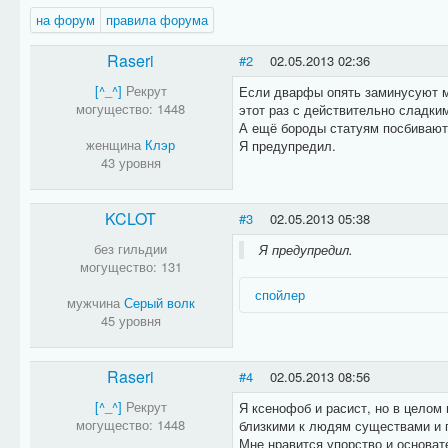
на форум
правила форума
Raseri
#2
02.05.2013 02:36
[^_^]
Рекрут
Если дварфы опять заминусуют мо
могущество: 1448
этот раз с действительно сладки
А ещё бороды статуям посбивают
женщина
Клэр
Я предупредил.
43 уровня
KCLOT
#3
02.05.2013 05:38
без гильдии
Я предупредил.
могущество: 131
спойлер
мужчина
Серый волк
45 уровня
Raseri
#4
02.05.2013 08:56
[^_^]
Рекрут
Я ксенофоб и расист, но в целом
могущество: 1448
близкими к людям существами и 
Мне нравится упорство и основат