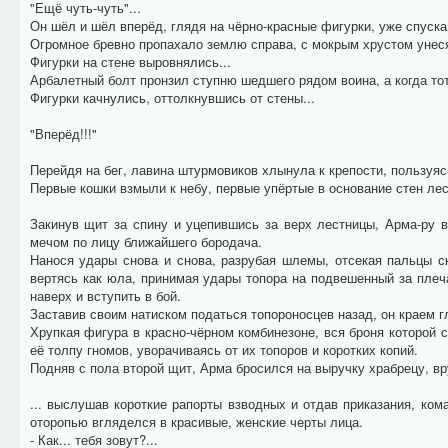
"Ещё чуть-чуть"...
Он шёл и шёл вперёд, глядя на чёрно-красные фигурки, уже спуск
Огромное бревно пропахало землю справа, с мокрым хрустом унес
Фигурки на стене выровнялись...
Арбалетный болт пронзил ступню шедшего рядом воина, а когда тот
Фигурки качнулись, оттолкнувшись от стены...
"Вперёд!!!"
Перейдя на бег, лавина штурмовиков хлынула к крепости, пользуя
Первые кошки взмыли к небу, первые упёртые в основание стен лес
Закинув щит за спину и уцепившись за верх лестницы, Арма-ру в
мечом по лицу ближайшего бородача.
Нанося удары снова и снова, разрубая шлемы, отсекая пальцы с
вертясь как юла, принимая удары топора на подвешенный за плеч
наверх и вступить в бой.
Заставив своим натиском податься топороносцев назад, он краем 
Хрупкая фигура в красно-чёрном комбинезоне, вся броня которой
её толпу гномов, уворачиваясь от их топоров и коротких копий.
Подняв с пола второй щит, Арма бросился на выручку храбрецу, вр
... выслушав короткие рапорты взводных и отдав приказания, ко
оторопью вгляделся в красивые, женские черты лица.
- Как... тебя зовут?...