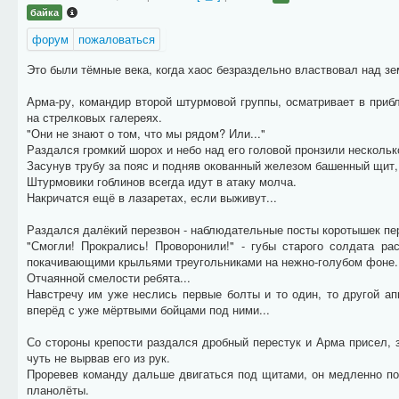
байка
форум
пожаловаться
Это были тёмные века, когда хаос безраздельно властвовал над з
Арма-ру, командир второй штурмовой группы, осматривает в при
на стрелковых галереях.
"Они не знают о том, что мы рядом? Или..."
Раздался громкий шорох и небо над его головой пронзили несколь
Засунув трубу за пояс и подняв окованный железом башенный щит,
Штурмовики гоблинов всегда идут в атаку молча.
Накричатся ещё в лазаретах, если выживут...
Раздался далёкий перезвон - наблюдательные посты коротышек пер
"Смогли! Прокрались! Проворонили!" - губы старого солдата р
покачивающими крыльями треугольниками на нежно-голубом фоне.
Отчаянной смелости ребята...
Навстречу им уже неслись первые болты и то один, то другой а
вперёд с уже мёртвыми бойцами под ними...
Со стороны крепости раздался дробный перестук и Арма присел, 
чуть не вырвав его из рук.
Проревев команду дальше двигаться под щитами, он медленно п
планолёты.