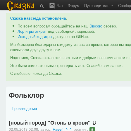
Чат
Форум
Путеводитель
Сообщ
Сказка навсегда остановлена
.
По всем вопросам обращайтесь на наш
Discord
сервер.
Лор игры открыт
под свободной лицензией.
Исходный код игры
доступен на GitHub.
Мы безмерно благодарны каждому из вас за время, которое вы под
оказывали друг другу и нам.
Надеемся, Сказка останется светлым и добрым воспоминанием в в
Это были замечательные тринадцать лет. Спасибо вам за них.
С любовью, команда Сказки.
Фольклор
Произведения
[новый город] "Огонь в крови"
02.05.2013 02:08
,
автор:
Raseri
[^_^]
рейтинг:
8