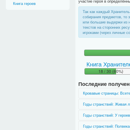
участие героя в определённы
Книга героев
Так как каждый Хранитель
собирания предметов, то
или большие выдержи из н
текстов на сторонних рес
игроками (через личные с
Книга Хранител
18 / 30 (60%)
Последние получе
Кровавые страницы: Всет
Вы ещё не получили этот 
Годы странствий: Живая 
Вы ещё не получили этот 
Годы странствий: У героев
Вы ещё не получили этот 
Годы странствий: Полвека