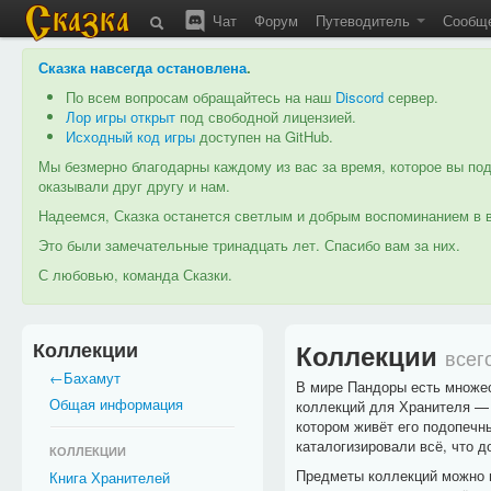
Чат
Форум
Путеводитель
Сообщ
Сказка навсегда остановлена
.
По всем вопросам обращайтесь на наш
Discord
сервер.
Лор игры открыт
под свободной лицензией.
Исходный код игры
доступен на GitHub.
Мы безмерно благодарны каждому из вас за время, которое вы под
оказывали друг другу и нам.
Надеемся, Сказка останется светлым и добрым воспоминанием в в
Это были замечательные тринадцать лет. Спасибо вам за них.
С любовью, команда Сказки.
Коллекции
Коллекции
всег
←Бахамут
В мире Пандоры есть множес
Общая информация
коллекций для Хранителя — э
котором живёт его подопечн
каталогизировали всё, что д
КОЛЛЕКЦИИ
Предметы коллекций можно п
Книга Хранителей