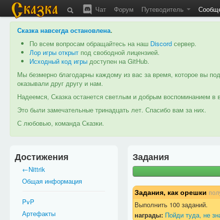
Чат
Форум
Путеводитель
Сообщ
Сказка навсегда остановлена
.
По всем вопросам обращайтесь на наш
Discord
сервер.
Лор игры открыт
под свободной лицензией.
Исходный код игры
доступен на GitHub.
Мы безмерно благодарны каждому из вас за время, которое вы под
оказывали друг другу и нам.
Надеемся, Сказка останется светлым и добрым воспоминанием в в
Это были замечательные тринадцать лет. Спасибо вам за них.
С любовью, команда Сказки.
Достижения
Задания
←Nittrik
Общая информация
Задания, как орешки
пол
PvP
Выполнить 100 заданий.
Артефакты
награды:
Пойди туда, не зн