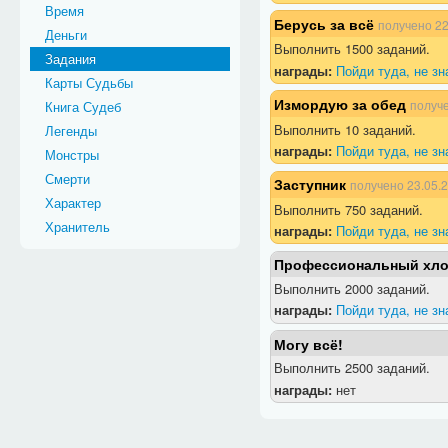
Время
Берусь за всё
получено
22
Деньги
Выполнить 1500 заданий.
Задания
награды:
Пойди туда, не зн
Карты Судьбы
Измордую за обед
получ
Книга Судеб
Выполнить 10 заданий.
Легенды
награды:
Пойди туда, не з
Монстры
Смерти
Заступник
получено
23.05.
Характер
Выполнить 750 заданий.
Хранитель
награды:
Пойди туда, не зн
Профессиональный хло
Выполнить 2000 заданий.
награды:
Пойди туда, не з
Могу всё!
Выполнить 2500 заданий.
награды:
нет