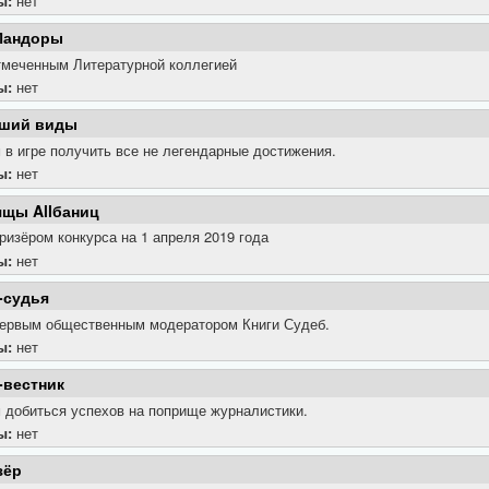
ы:
нет
Пандоры
тмеченным Литературной коллегией
ы:
нет
ший виды
в игре получить все не легендарные достижения.
ы:
нет
ящы Allбаниц
ризёром конкурса на 1 апреля 2019 года
ы:
нет
-судья
первым общественным модератором Книги Судеб.
ы:
нет
-вестник
 добиться успехов на поприще журналистики.
ы:
нет
зёр