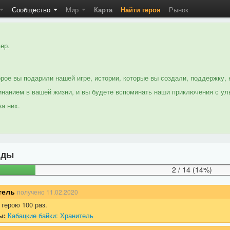
Сообщество
Мир
Карта
Найти героя
Рынок
ер.
рое вы подарили нашей игре, истории, которые вы создали, поддержку, 
нанием в вашей жизни, и вы будете вспоминать наши приключения с ул
а них.
нды
2 / 14 (14%)
тель
получено
11.02.2020
герою 100 раз.
ы:
Кабацкие байки: Хранитель