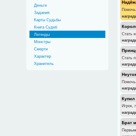
Надёж
Деньги
Помочь 
Задания
наград
Карты Судьбы
Корол
Книга Судеб
Стать к
Легенды
наград
Монстры
Смерти
Принц
Характер
Стать п
Хранитель
наград
Неуто
Помочь 
наград
Купил
Игрок, 
наград
Брат 
Первым