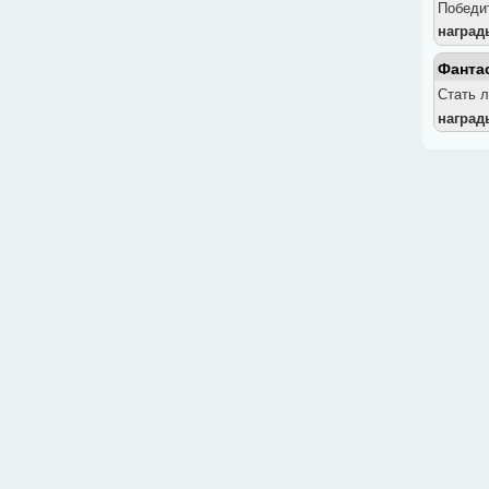
Победи
наград
Фанта
Стать 
наград