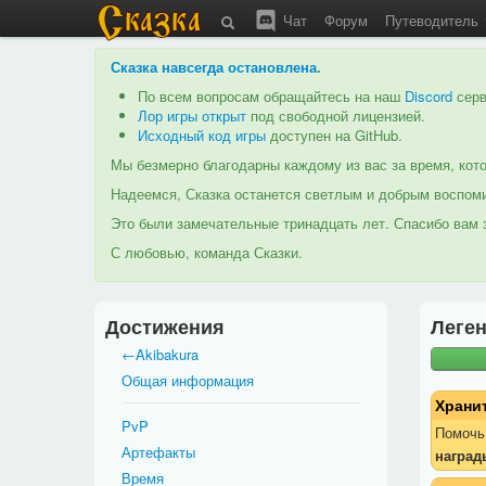
Чат
Форум
Путеводитель
Сказка навсегда остановлена
.
По всем вопросам обращайтесь на наш
Discord
серв
Лор игры открыт
под свободной лицензией.
Исходный код игры
доступен на GitHub.
Мы безмерно благодарны каждому из вас за время, кото
Надеемся, Сказка останется светлым и добрым воспоми
Это были замечательные тринадцать лет. Спасибо вам з
С любовью, команда Сказки.
Достижения
Леге
←Akibakura
Общая информация
Храни
PvP
Помочь 
Артефакты
наград
Время