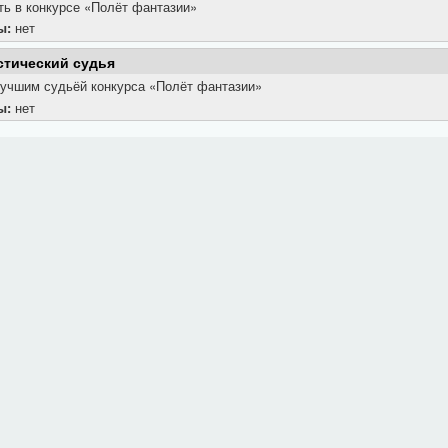
ть в конкурсе «Полёт фантазии»
ы:
нет
стический судья
лучшим судьёй конкурса «Полёт фантазии»
ы:
нет