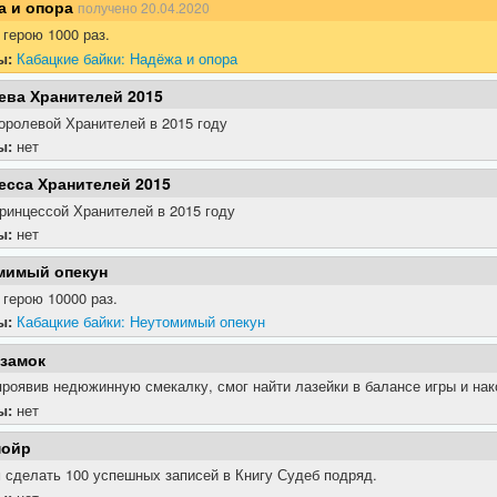
а и опора
получено
20.04.2020
герою 1000 раз.
ы:
Кабацкие байки: Надёжа и опора
ева Хранителей 2015
оролевой Хранителей в 2015 году
ы:
нет
есса Хранителей 2015
ринцессой Хранителей в 2015 году
ы:
нет
мимый опекун
герою 10000 раз.
ы:
Кабацкие байки: Неутомимый опекун
 замок
проявив недюжинную смекалку, смог найти лазейки в балансе игры и нак
ы:
нет
мойр
 сделать 100 успешных записей в Книгу Судеб подряд.