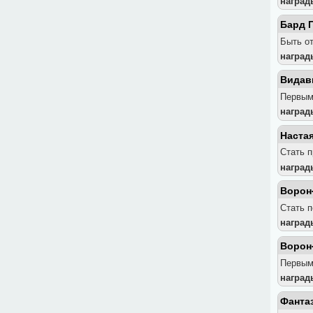
наград
Бард 
Быть о
наград
Видав
Первым 
наград
Наста
Стать п
наград
Ворон
Стать 
наград
Ворон
Первым
наград
Фанта