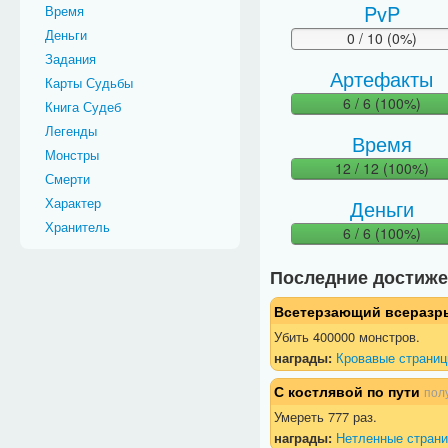
PvP
Время
Деньги
0 / 10 (0%)
Задания
Артефакты
Карты Судьбы
6 / 6 (100%)
Книга Судеб
Легенды
Время
Монстры
12 / 12 (100%)
Смерти
Характер
Деньги
Хранитель
6 / 6 (100%)
Последние достиж
Всетерзающий всеразр
Убить 400000 монстров.
награды:
Кровавые страниц
С костлявой по пути
пол
Умереть 777 раз.
награды:
Нетленные страни