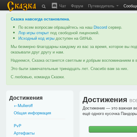
Чат
Форум
Путеводитель
Сообщ
Сказка навсегда остановлена
.
По всем вопросам обращайтесь на наш
Discord
сервер.
Лор игры открыт
под свободной лицензией.
Исходный код игры
доступен на GitHub.
Мы безмерно благодарны каждому из вас за время, которое вы под
оказывали друг другу и нам.
Надеемся, Сказка останется светлым и добрым воспоминанием в в
Это были замечательные тринадцать лет. Спасибо вам за них.
С любовью, команда Сказки.
Достижения
Достижения
вс
←Mulleroff
Достижение — это важная вех
Общая информация
ещё одного кусочка Пандоры
PvP
Артефакты