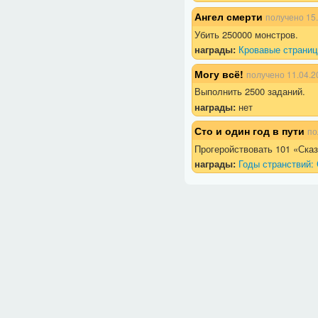
Ангел смерти
получено
15
Убить 250000 монстров.
награды:
Кровавые страниц
Могу всё!
получено
11.04.2
Выполнить 2500 заданий.
награды:
нет
Сто и один год в пути
по
Прогеройствовать 101 «Сказ
награды:
Годы странствий: 