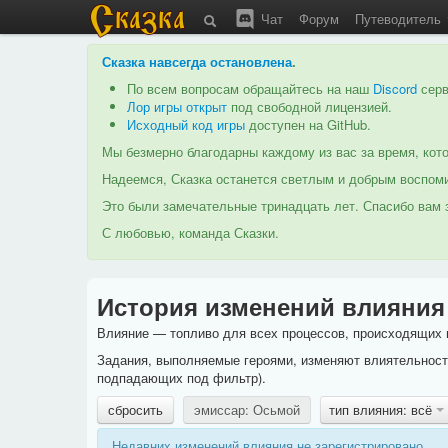
Чат
Форум
Путеводитель
Сказка навсегда остановлена
.
По всем вопросам обращайтесь на наш
Discord
серв
Лор игры открыт
под свободной лицензией.
Исходный код игры
доступен на GitHub.
Мы безмерно благодарны каждому из вас за время, кото
Надеемся, Сказка останется светлым и добрым воспоми
Это были замечательные тринадцать лет. Спасибо вам з
С любовью, команда Сказки.
История изменений влияния
Влияние — топливо для всех процессов, происходящих в
Задания, выполняемые героями, изменяют влиятельность
подпадающих под фильтр).
сбросить
эмиссар: Осьмой
тип влияния: всё
Недавних изменений влияния не зарегистрировано.