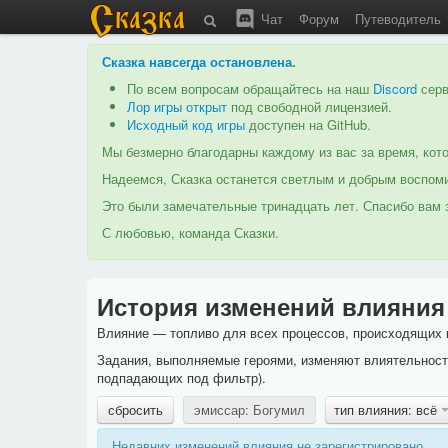
Чат
Форум
Путеводитель
Сказка навсегда остановлена
.
По всем вопросам обращайтесь на наш
Discord
серв
Лор игры открыт
под свободной лицензией.
Исходный код игры
доступен на GitHub.
Мы безмерно благодарны каждому из вас за время, кото
Надеемся, Сказка останется светлым и добрым воспоми
Это были замечательные тринадцать лет. Спасибо вам з
С любовью, команда Сказки.
История изменений влияния
Влияние — топливо для всех процессов, происходящих в
Задания, выполняемые героями, изменяют влиятельность
подпадающих под фильтр).
сбросить
эмиссар: Богумил
тип влияния: всё
Недавних изменений влияния не зарегистрировано.