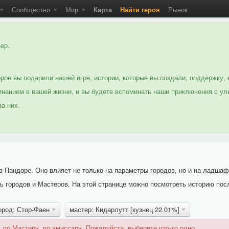
Сообщество
Мир
Карта
Найти героя
Рынок
ер.
рое вы подарили нашей игре, истории, которые вы создали, поддержку, 
нанием в вашей жизни, и вы будете вспоминать наши приключения с ул
а них.
 Пандоре. Оно влияет не только на параметры городов, но и на ладшаф
 городов и Мастеров. На этой странице можно посмотреть историю пос
ород: Стор-Фаен
мастер: Кидарлутт [кузнец 22.01%]
 по Мастеру, по эмиссару. Пожалуйста, выберите что-то одно.