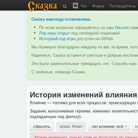
Чат
Форум
Путеводитель
Сказка навсегда остановлена
.
По всем вопросам обращайтесь на наш
Discord
серв
Лор игры открыт
под свободной лицензией.
Исходный код игры
доступен на GitHub.
Мы безмерно благодарны каждому из вас за время, кото
Надеемся, Сказка останется светлым и добрым воспоми
Это были замечательные тринадцать лет. Спасибо вам з
С любовью, команда Сказки.
История изменений влияния
Влияние — топливо для всех процессов, происходящих в
Задания, выполняемые героями, изменяют влиятельность
подпадающих под фильтр).
сбросить
игрок: Ariam
тип влияния: всё
г
Можно применить только один из фильтров: по городу,