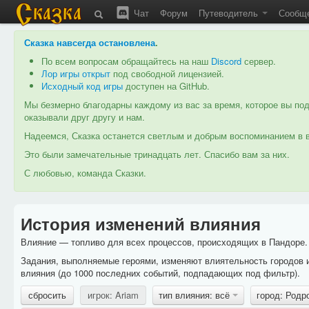
Чат
Форум
Путеводитель
Сообщ
Сказка навсегда остановлена
.
По всем вопросам обращайтесь на наш
Discord
сервер.
Лор игры открыт
под свободной лицензией.
Исходный код игры
доступен на GitHub.
Мы безмерно благодарны каждому из вас за время, которое вы под
оказывали друг другу и нам.
Надеемся, Сказка останется светлым и добрым воспоминанием в в
Это были замечательные тринадцать лет. Спасибо вам за них.
С любовью, команда Сказки.
История изменений влияния
Влияние — топливо для всех процессов, происходящих в Пандоре. 
Задания, выполняемые героями, изменяют влиятельность городов 
влияния (до 1000 последних событий, подпадающих под фильтр).
сбросить
игрок: Ariam
тип влияния: всё
город: Родр