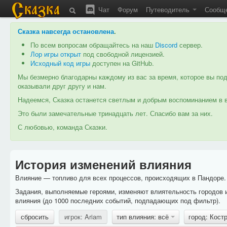
Чат
Форум
Путеводитель
Сообщ
Сказка навсегда остановлена
.
По всем вопросам обращайтесь на наш
Discord
сервер.
Лор игры открыт
под свободной лицензией.
Исходный код игры
доступен на GitHub.
Мы безмерно благодарны каждому из вас за время, которое вы под
оказывали друг другу и нам.
Надеемся, Сказка останется светлым и добрым воспоминанием в в
Это были замечательные тринадцать лет. Спасибо вам за них.
С любовью, команда Сказки.
История изменений влияния
Влияние — топливо для всех процессов, происходящих в Пандоре. 
Задания, выполняемые героями, изменяют влиятельность городов 
влияния (до 1000 последних событий, подпадающих под фильтр).
сбросить
игрок: Ariam
тип влияния: всё
город: Кос