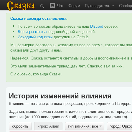
Чат
Форум
Путеводитель
Сообщ
Сказка навсегда остановлена
.
По всем вопросам обращайтесь на наш
Discord
сервер.
Лор игры открыт
под свободной лицензией.
Исходный код игры
доступен на GitHub.
Мы безмерно благодарны каждому из вас за время, которое вы под
оказывали друг другу и нам.
Надеемся, Сказка останется светлым и добрым воспоминанием в в
Это были замечательные тринадцать лет. Спасибо вам за них.
С любовью, команда Сказки.
История изменений влияния
Влияние — топливо для всех процессов, происходящих в Пандоре. 
Задания, выполняемые героями, изменяют влиятельность городов 
влияния (до 1000 последних событий, подпадающих под фильтр).
сбросить
игрок: Ariam
тип влияния: всё
город: Орко