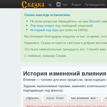
Чат
Форум
Путеводитель
Сказка навсегда остановлена
.
По всем вопросам обращайтесь на наш
Discord
серв
Лор игры открыт
под свободной лицензией.
Исходный код игры
доступен на GitHub.
Мы безмерно благодарны каждому из вас за время, кото
Надеемся, Сказка останется светлым и добрым воспоми
Это были замечательные тринадцать лет. Спасибо вам з
С любовью, команда Сказки.
История изменений влияния
Влияние — топливо для всех процессов, происходящих в
Задания, выполняемые героями, изменяют влиятельность
подпадающих под фильтр).
сбросить
игрок: Ariam
тип влияния: всё
г
Можно применить только один из фильтров: по городу,