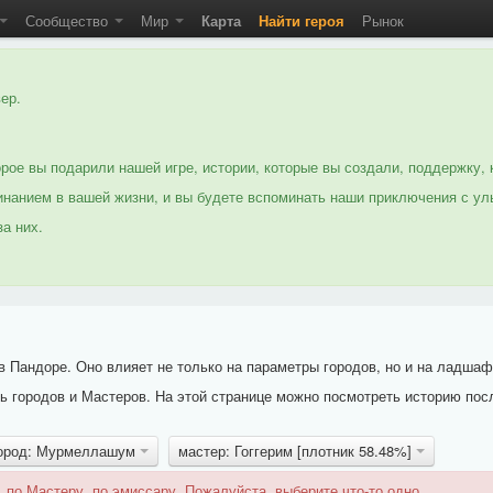
Сообщество
Мир
Карта
Найти героя
Рынок
ер.
рое вы подарили нашей игре, истории, которые вы создали, поддержку, 
нанием в вашей жизни, и вы будете вспоминать наши приключения с ул
а них.
 Пандоре. Оно влияет не только на параметры городов, но и на ладшаф
 городов и Мастеров. На этой странице можно посмотреть историю пос
ород: Мурмеллашум
мастер: Гоггерим [плотник 58.48%]
 по Мастеру, по эмиссару. Пожалуйста, выберите что-то одно.