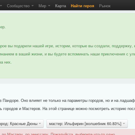
Сообщество
Мир
Карта
Найти героя
Рынок
ер.
рое вы подарили нашей игре, истории, которые вы создали, поддержку, 
нанием в вашей жизни, и вы будете вспоминать наши приключения с ул
а них.
 Пандоре. Оно влияет не только на параметры городов, но и на ладшаф
 городов и Мастеров. На этой странице можно посмотреть историю пос
ород: Красные Дюны
мастер: Ильфирин [волшебник 60.83%]
 по Мастеру, по эмиссару. Пожалуйста, выберите что-то одно.