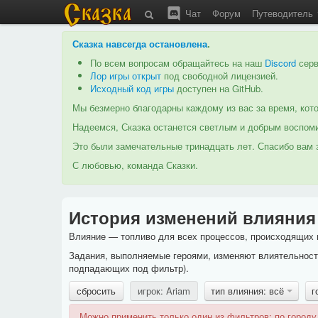
Чат
Форум
Путеводитель
Сказка навсегда остановлена
.
По всем вопросам обращайтесь на наш
Discord
серв
Лор игры открыт
под свободной лицензией.
Исходный код игры
доступен на GitHub.
Мы безмерно благодарны каждому из вас за время, кото
Надеемся, Сказка останется светлым и добрым воспоми
Это были замечательные тринадцать лет. Спасибо вам з
С любовью, команда Сказки.
История изменений влияния
Влияние — топливо для всех процессов, происходящих в
Задания, выполняемые героями, изменяют влиятельность
подпадающих под фильтр).
сбросить
игрок: Ariam
тип влияния: всё
г
Можно применить только один из фильтров: по городу,