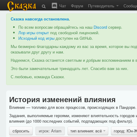
Чат
Форум
Путеводитель
Сообщ
Сказка навсегда остановлена
.
По всем вопросам обращайтесь на наш
Discord
сервер.
Лор игры открыт
под свободной лицензией.
Исходный код игры
доступен на GitHub.
Мы безмерно благодарны каждому из вас за время, которое вы под
оказывали друг другу и нам.
Надеемся, Сказка останется светлым и добрым воспоминанием в в
Это были замечательные тринадцать лет. Спасибо вам за них.
С любовью, команда Сказки.
История изменений влияния
Влияние — топливо для всех процессов, происходящих в Пандоре. 
Задания, выполняемые героями, изменяют влиятельность городов 
влияния (до 1000 последних событий, подпадающих под фильтр).
сбросить
игрок: Ariam
тип влияния: всё
город: Юн-