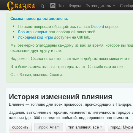
Чат
Форум
Путеводитель
Сообщ
Сказка навсегда остановлена
.
По всем вопросам обращайтесь на наш
Discord
сервер.
Лор игры открыт
под свободной лицензией.
Исходный код игры
доступен на GitHub.
Мы безмерно благодарны каждому из вас за время, которое вы под
оказывали друг другу и нам.
Надеемся, Сказка останется светлым и добрым воспоминанием в в
Это были замечательные тринадцать лет. Спасибо вам за них.
С любовью, команда Сказки.
История изменений влияния
Влияние — топливо для всех процессов, происходящих в Пандоре. 
Задания, выполняемые героями, изменяют влиятельность городов 
влияния (до 1000 последних событий, подпадающих под фильтр).
сбросить
игрок: Ariam
тип влияния: всё
город: Мур