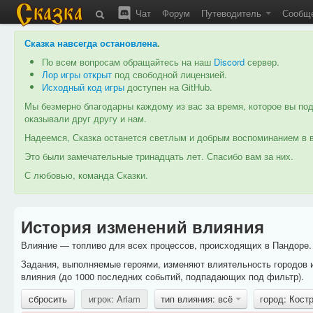
Чат
Форум
Путеводитель
Сообщ
Сказка навсегда остановлена
.
По всем вопросам обращайтесь на наш
Discord
сервер.
Лор игры открыт
под свободной лицензией.
Исходный код игры
доступен на GitHub.
Мы безмерно благодарны каждому из вас за время, которое вы под
оказывали друг другу и нам.
Надеемся, Сказка останется светлым и добрым воспоминанием в в
Это были замечательные тринадцать лет. Спасибо вам за них.
С любовью, команда Сказки.
История изменений влияния
Влияние — топливо для всех процессов, происходящих в Пандоре. 
Задания, выполняемые героями, изменяют влиятельность городов 
влияния (до 1000 последних событий, подпадающих под фильтр).
сбросить
игрок: Ariam
тип влияния: всё
город: Кос